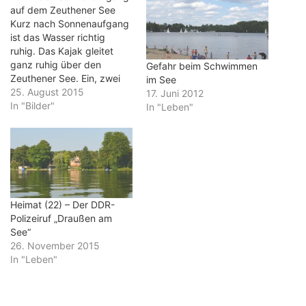
auf dem Zeuthener See
Kurz nach Sonnenaufgang
ist das Wasser richtig
ruhig. Das Kajak gleitet
ganz ruhig über den
Gefahr beim Schwimmen
Zeuthener See. Ein, zwei
im See
Stunden später sorgen die
25. August 2015
17. Juni 2012
Motorboote für einen
In "Bilder"
In "Leben"
steten, leichten
Wellengang. Aber jetzt,
da stimmt der alte
Satz: "Still ruht der See."
Das Licht strahlt in warmen
Farben am westlichen Ufer.
Die Bootshäuser, Villen und
Heimat (22) – Der DDR-
Segelvereine strahlen…
Polizeiruf „Draußen am
See“
26. November 2015
In "Leben"