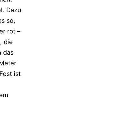
l. Dazu
as so,
r rot –
, die
n das
 Meter
est ist
dem