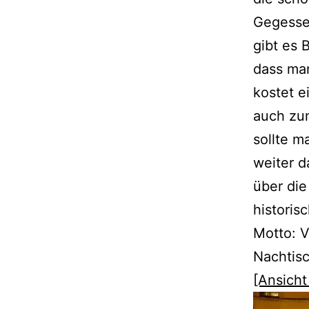
Gegessen
gibt es 
dass man
kostet 
auch zu
sollte m
weiter d
über die
historis
Motto: V
Nachtisc
[Ansicht