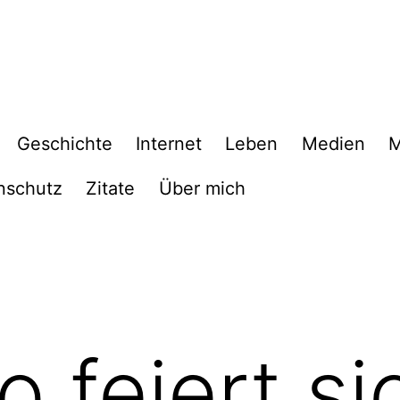
Geschichte
Internet
Leben
Medien
M
nschutz
Zitate
Über mich
o feiert s