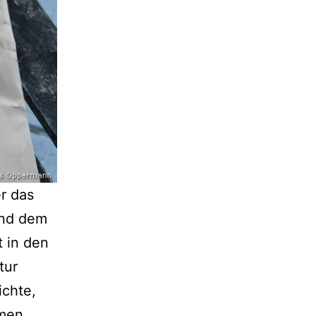
er das
und dem
 in den
tur
ichte,
men.