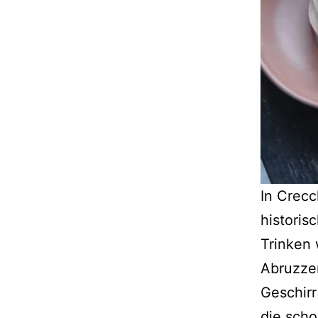
In Crecc
historis
Trinken 
Abruzzen
Geschirr
die scho