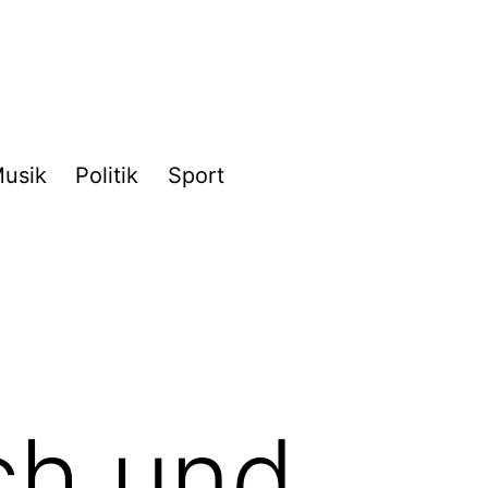
usik
Politik
Sport
ich und