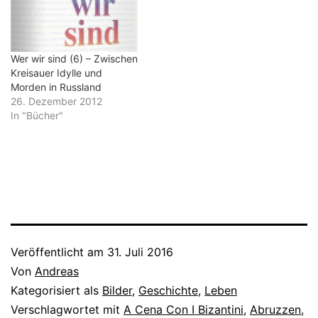
Selbst da, wo viele
Menschen Urlaub machen,
drängen sie sich nicht
mehr auf. Konnte…
Wer wir sind (6) – Zwischen
Kreisauer Idylle und
Morden in Russland
26. Dezember 2012
In "Bücher"
Veröffentlicht am
31. Juli 2016
Von
Andreas
Kategorisiert als
Bilder
,
Geschichte
,
Leben
Verschlagwortet mit
A Cena Con I Bizantini
,
Abruzzen
,