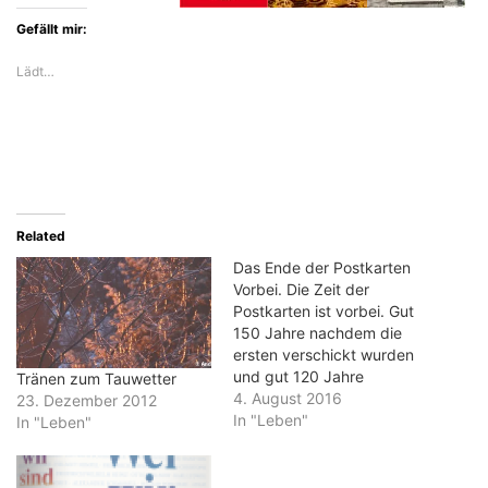
Gefällt mir:
Lädt…
Related
Das Ende der Postkarten
Vorbei. Die Zeit der
Postkarten ist vorbei. Gut
150 Jahre nachdem die
ersten verschickt wurden
und gut 120 Jahre
Tränen zum Tauwetter
nachdem mit der
4. August 2016
23. Dezember 2012
Ansichtskarte Bilder aus
In "Leben"
In "Leben"
allen Städten und Orten
Europas verschickt werden
konnten, sterben sie aus.