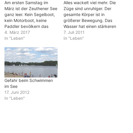
Am ersten Samstag im
Alles wackelt viel mehr. Die
März ist der Zeuthener See
Züge sind unruhiger. Der
ganz leer. Kein Segelboot,
gesamte Körper ist in
kein Motorboot, keine
größerer Bewegung. Das
Paddler bevölkern das
Wasser hat einen stärkeren
Gewässer. Von der
4. März 2017
Wellengang. Die fehlende
7. Juli 2011
Eichwalder und der
In "Leben"
Orientierung wegen des
In "Leben"
Schmöckwitzer Badewiese
trüben Wassers und der
tönt noch nicht der frohe
nicht vorhandenen Linie
Sound der badenden
erfordert häufige
Kinder über das Wasser.
Korrekturen der Richtung.
Bei den ersten warmen
Im Schwimmbad gibt es
Sonnenstrahlen des
diese Probleme nicht. Da
nahenden Frühlings
stören allenfalls langsame
Gefahr beim Schwimmen
herrscht Stille. Nur…
oder…
im See
17. Juni 2012
In "Leben"