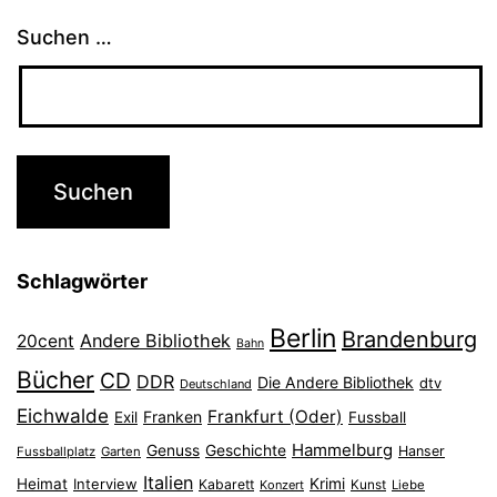
Suchen …
Schlagwörter
Berlin
Brandenburg
Andere Bibliothek
20cent
Bahn
Bücher
CD
DDR
Die Andere Bibliothek
dtv
Deutschland
Eichwalde
Frankfurt (Oder)
Franken
Exil
Fussball
Hammelburg
Genuss
Geschichte
Hanser
Fussballplatz
Garten
Italien
Heimat
Interview
Krimi
Kabarett
Konzert
Kunst
Liebe