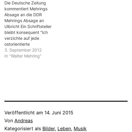
Die Deutsche Zeitung
gefrotzelt, gespottet,
kommentiert Mehrings
verhöhnt und
Absage an die DDR
aufgetrumpft. Aber auch
Mehrings Absage an
sehr zarte Verse stehen
Ulbricht Ein Schriftsteller
darin, die in jeder lyrischen
bleibt konsequent “Ich
Andachtsstunde
verzichte auf jede
ankommen…
ostorientierte
Lizenzausgabe meiner
3. September 2012
Arbeiten”, -. schrieb Walter
In "Walter Mehring"
Mehring aus Ascona an
seinen westdeutschen
Verleger, der ihm mitgeteilt
hatte, der Ost-Berliner
Aufbau-Verlag habe um die
Lizenz für den Roman
“Müller, Chronik einer
deutschen Sippe von
Tacitus bis Hitler”
Veröffentlicht am
14. Juni 2015
nachgesucht.…
Von
Andreas
Kategorisiert als
Bilder
,
Leben
,
Musik