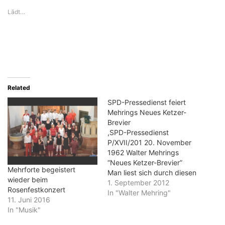
Lädt…
Related
SPD-Pressedienst feiert
Mehrings Neues Ketzer-
Brevier
,SPD-Pressedienst
P/XVII/201 20. November
1962 Walter Mehrings
“Neues Ketzer-Brevier”
Mehrforte begeistert
Man liest sich durch diesen
wieder beim
satirischen Balladen- und
1. September 2012
Rosenfestkonzert
Chanson-Band ohne
In "Walter Mehring"
11. Juni 2016
aufzuhören, so frech und
In "Musik"
couragiert, so brillant in der
Form wird hier gestritten,