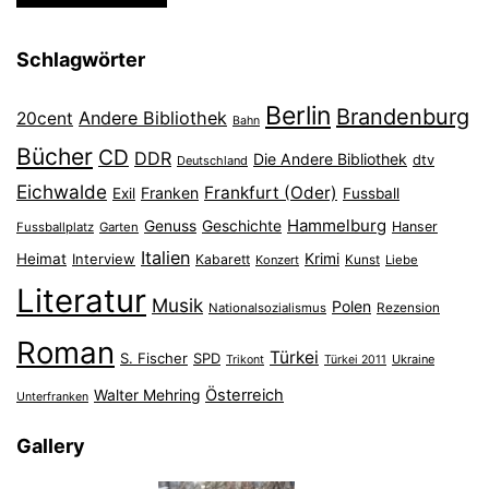
Schlagwörter
Berlin
Brandenburg
Andere Bibliothek
20cent
Bahn
Bücher
CD
DDR
Die Andere Bibliothek
dtv
Deutschland
Eichwalde
Frankfurt (Oder)
Franken
Exil
Fussball
Hammelburg
Genuss
Geschichte
Hanser
Fussballplatz
Garten
Italien
Heimat
Interview
Krimi
Kabarett
Konzert
Kunst
Liebe
Literatur
Musik
Polen
Nationalsozialismus
Rezension
Roman
Türkei
S. Fischer
SPD
Ukraine
Trikont
Türkei 2011
Österreich
Walter Mehring
Unterfranken
Gallery