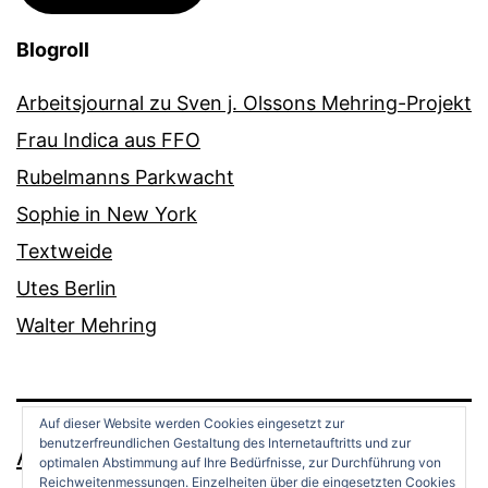
Blogroll
Arbeitsjournal zu Sven j. Olssons Mehring-Projekt
Frau Indica aus FFO
Rubelmanns Parkwacht
Sophie in New York
Textweide
Utes Berlin
Walter Mehring
Auf dieser Website werden Cookies eingesetzt zur
benutzerfreundlichen Gestaltung des Internetauftritts und zur
ANDREAS OPPERMANN
optimalen Abstimmung auf Ihre Bedürfnisse, zur Durchführung von
Reichweitenmessungen. Einzelheiten über die eingesetzten Cookies