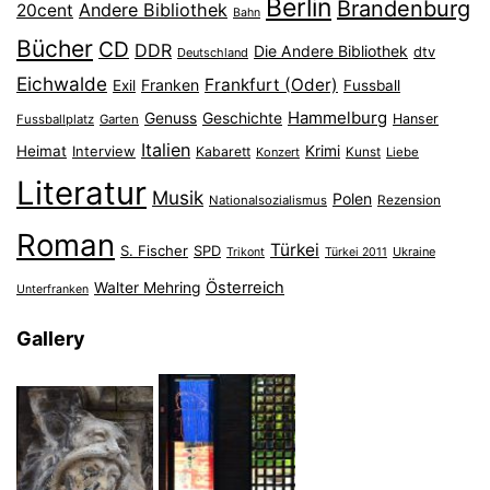
Berlin
Brandenburg
Andere Bibliothek
20cent
Bahn
Bücher
CD
DDR
Die Andere Bibliothek
dtv
Deutschland
Eichwalde
Frankfurt (Oder)
Franken
Exil
Fussball
Hammelburg
Genuss
Geschichte
Hanser
Fussballplatz
Garten
Italien
Heimat
Interview
Krimi
Kabarett
Konzert
Kunst
Liebe
Literatur
Musik
Polen
Nationalsozialismus
Rezension
Roman
Türkei
S. Fischer
SPD
Ukraine
Trikont
Türkei 2011
Österreich
Walter Mehring
Unterfranken
Gallery