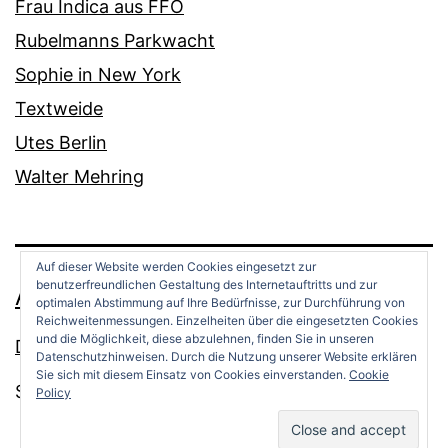
Frau Indica aus FFO
Rubelmanns Parkwacht
Sophie in New York
Textweide
Utes Berlin
Walter Mehring
Auf dieser Website werden Cookies eingesetzt zur
benutzerfreundlichen Gestaltung des Internetauftritts und zur
ANDREAS OPPERMANN
optimalen Abstimmung auf Ihre Bedürfnisse, zur Durchführung von
Reichweitenmessungen. Einzelheiten über die eingesetzten Cookies
und die Möglichkeit, diese abzulehnen, finden Sie in unseren
Datenschutz
Datenschutzhinweisen. Durch die Nutzung unserer Website erklären
Sie sich mit diesem Einsatz von Cookies einverstanden.
Cookie
Stolz präsentiert von
WordPress
.
Policy