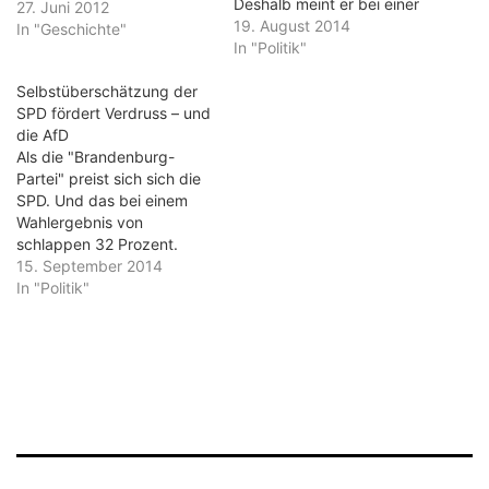
Deshalb meint er bei einer
27. Juni 2012
Wahlkampfveranstaltung in
19. August 2014
In "Geschichte"
Frankfurt (Oder),
In "Politik"
Deutschland müsse bei der
Selbstüberschätzung der
Einwanderung und bei der
SPD fördert Verdruss – und
Zuwanderung genau
die AfD
schauen, welche
Als die "Brandenburg-
Menschen mit uns leben
Partei" preist sich sich die
wollen. Das ist simpel und
SPD. Und das bei einem
niemand wird diesem Satz
Wahlergebnis von
widersprechen. Aber…
schlappen 32 Prozent.
Wenn man bedenkt, dass
15. September 2014
nicht einmal die Hälfte der
In "Politik"
Brandenburger am
Sonntag zur Wahl ging,
dann steht folgendes
Ergebnis für die
Sozialdemokraten im
Raum: Lediglich 15 Prozent
der Brandenburger haben
die SPD gewählt.…