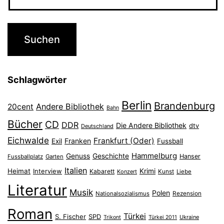
Schlagwörter
Berlin
Brandenburg
Andere Bibliothek
20cent
Bahn
Bücher
CD
DDR
Die Andere Bibliothek
dtv
Deutschland
Eichwalde
Frankfurt (Oder)
Franken
Exil
Fussball
Hammelburg
Genuss
Geschichte
Hanser
Fussballplatz
Garten
Italien
Heimat
Interview
Krimi
Kabarett
Konzert
Kunst
Liebe
Literatur
Musik
Polen
Nationalsozialismus
Rezension
Roman
Türkei
S. Fischer
SPD
Ukraine
Trikont
Türkei 2011