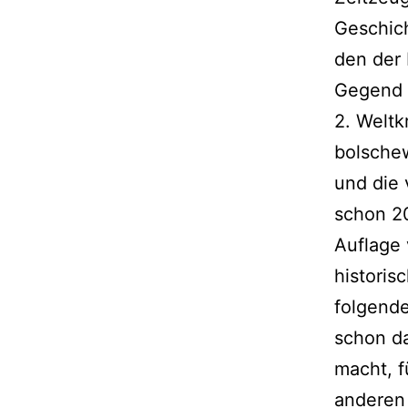
Geschich
den der 
Gegend v
2. Weltk
bolschew
und die 
schon 20
Auflage 
historis
folgend
schon da
macht, f
anderen 