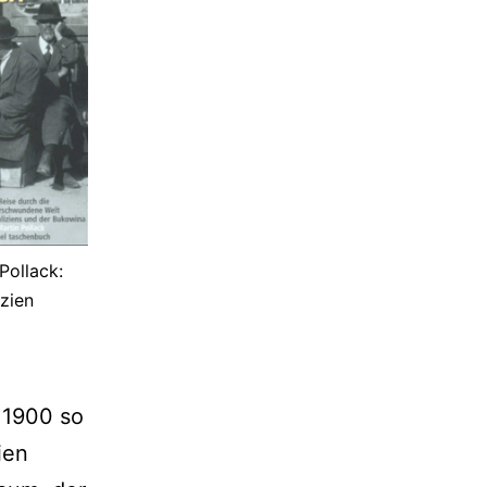
Pollack:
izien
m 1900 so
ien