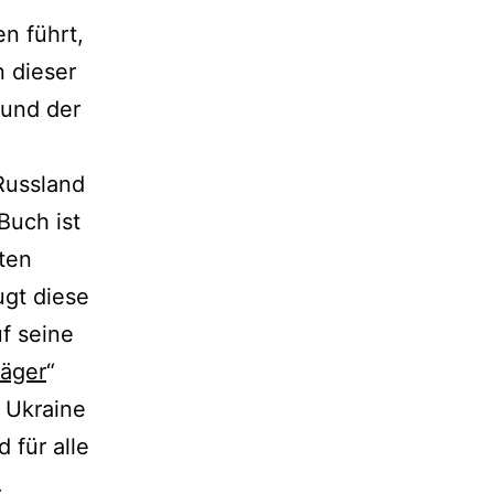
n führt,
n dieser
 und der
Russland
Buch ist
ten
ugt diese
uf seine
jäger
“
 Ukraine
 für alle
.