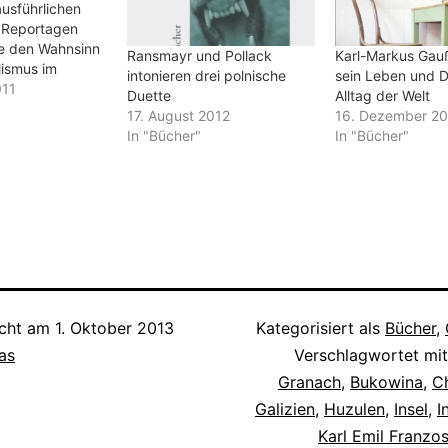
usführlichen
n Reportagen
e den Wahnsinn
Ransmayr und Pollack
Karl-Markus Gauß
lismus im
intonieren drei polnische
sein Leben und 
llen Österreich
011
Duette
Alltag der Welt
hfolgestaaten
17. August 2012
16. Dezember 2
Monarchie
In "Bücher"
In "Bücher"
h sein neues
eibt ein
s Phänomen. Im
 Amerika“ nimmt
erbewegung
 Juden im späten
ert an.
icht am
1. Oktober 2013
Kategorisiert als
Bücher
,
as
Verschlagwortet mi
Granach
,
Bukowina
,
C
Galizien
,
Huzulen
,
Insel
,
I
Karl Emil Franzo