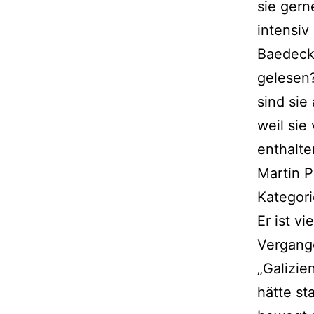
sie gern
intensiv
Baedecke
gelesen
sind sie
weil sie
enthalten
Martin P
Kategori
Er ist vi
Vergang
„Galizie
hätte st