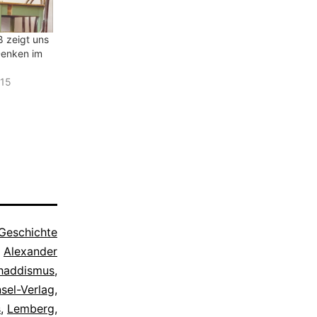
 zeigt uns
Denken im
015
Geschichte
t
Alexander
haddismus
,
nsel-Verlag
,
s
,
Lemberg
,