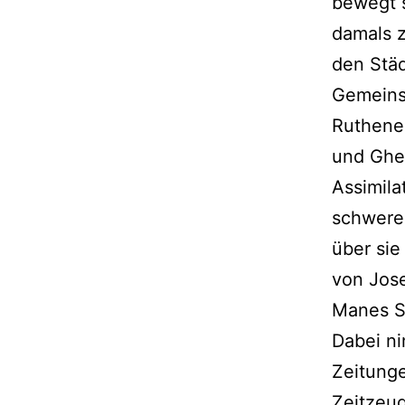
bewegt s
damals z
den Städ
Gemeinsc
Ruthenen
und Ghet
Assimila
schwere
über sie
von Jose
Manes S
Dabei ni
Zeitung
Zeitzeug