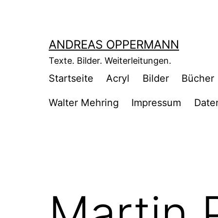
Zum
Inhalt
springen
ANDREAS OPPERMANN
Texte. Bilder. Weiterleitungen.
Startseite
Acryl
Bilder
Bücher
Walter Mehring
Impressum
Date
Martin 