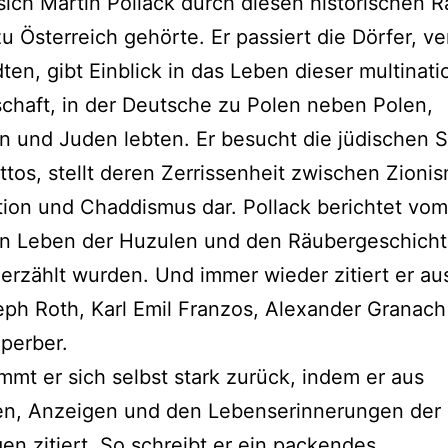
ich Martin Pollack durch diesen historischen 
u Österreich gehörte. Er passiert die Dörfer, ver
ten, gibt Einblick in das Leben dieser multinati
haft, in der Deutsche zu Polen neben Polen,
 und Juden lebten. Er besucht die jüdischen S
tos, stellt deren Zerrissenheit zwischen Zioni
tion und Chaddismus dar. Pollack berichtet vom
n Leben der Huzulen und den Räubergeschicht
 erzählt wurden. Und immer wieder zitiert er au
ph Roth, Karl Emil Franzos, Alexander Granach
perber.
mmt er sich selbst stark zurück, indem er aus
en, Anzeigen und den Lebenserinnerungen der
en zitiert. So schreibt er ein packendes