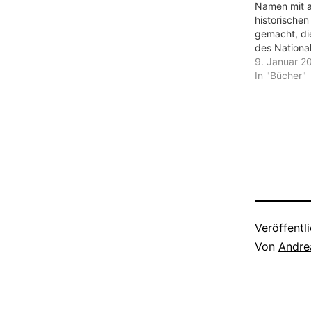
Namen mit a
historische
gemacht, di
des Nationa
multikulture
9. Januar 2
und den Nac
In "Bücher"
der Doppel-
hatten. Auc
Buch beschr
historische
„Kaiser von
er sich der
Auswander
galizischer
19. Jahrhund
Pollack…
Veröffentl
Von
Andre