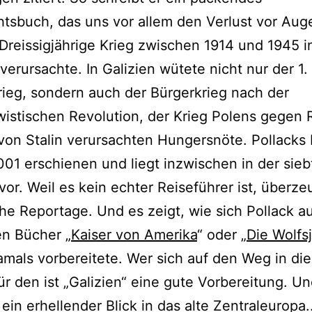
tsbuch, das uns vor allem den Verlust vor Auge
Dreissigjährige Krieg zwischen 1914 und 1945 i
erursachte. In Galizien wütete nicht nur der 1.
rieg, sondern auch der Bürgerkrieg nach der
istischen Revolution, der Krieg Polens gegen 
von Stalin verursachten Hungersnöte. Pollacks 
01 erschienen und liegt inzwischen in der sieb
vor. Weil es kein echter Reiseführer ist, überze
che Reportage. Und es zeigt, wie sich Pollack a
en Bücher „
Kaiser von Amerika
“ oder „
Die Wolfs
mals vorbereitete. Wer sich auf den Weg in die
ür den ist „Galizien“ eine gute Vorbereitung. Und
ein erhellender Blick in das alte Zentraleuropa.