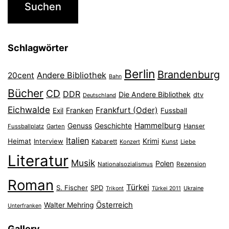
Schlagwörter
Berlin
Brandenburg
Andere Bibliothek
20cent
Bahn
Bücher
CD
DDR
Die Andere Bibliothek
dtv
Deutschland
Eichwalde
Frankfurt (Oder)
Franken
Exil
Fussball
Hammelburg
Genuss
Geschichte
Hanser
Fussballplatz
Garten
Italien
Heimat
Interview
Krimi
Kabarett
Konzert
Kunst
Liebe
Literatur
Musik
Polen
Nationalsozialismus
Rezension
Roman
Türkei
S. Fischer
SPD
Ukraine
Trikont
Türkei 2011
Österreich
Walter Mehring
Unterfranken
Gallery