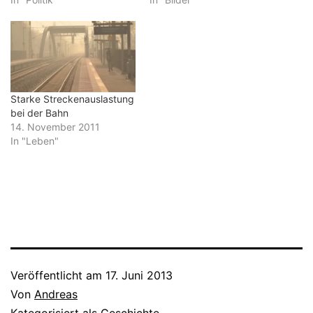
erzielt. In Frankfurt holte
sie gar mit 12,8 Prozent
nach dem schwäbischen
Pforzheim das zweitbeste
Ergebnis überhaupt in
Deutschland. In der
Region, in der das…
Starke Streckenauslastung
bei der Bahn
14. November 2011
In "Leben"
Veröffentlicht am
17. Juni 2013
Von
Andreas