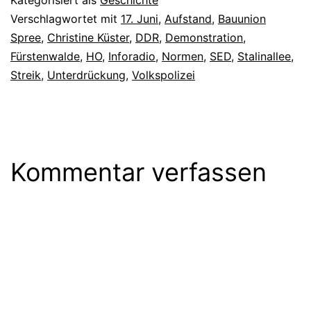
Kategorisiert als
Geschichte
Verschlagwortet mit
17. Juni
,
Aufstand
,
Bauunion
Spree
,
Christine Küster
,
DDR
,
Demonstration
,
Fürstenwalde
,
HO
,
Inforadio
,
Normen
,
SED
,
Stalinallee
,
Streik
,
Unterdrückung
,
Volkspolizei
Kommentar verfassen