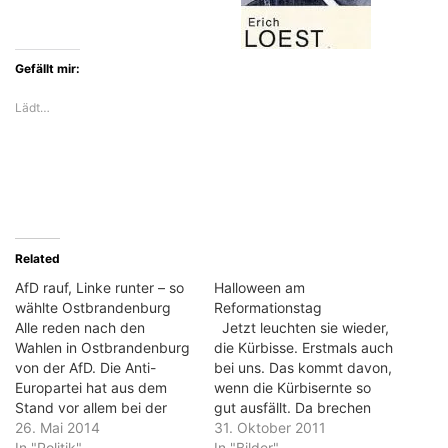
Gefällt mir:
Lädt…
Related
AfD rauf, Linke runter – so
Halloween am
wählte Ostbrandenburg
Reformationstag
Alle reden nach den
Jetzt leuchten sie wieder,
Wahlen in Ostbrandenburg
die Kürbisse. Erstmals auch
von der AfD. Die Anti-
bei uns. Das kommt davon,
Europartei hat aus dem
wenn die Kürbisernte so
Stand vor allem bei der
gut ausfällt. Da brechen
Europawahl tatsächlich ein
26. Mai 2014
dann auch die Dämme des
31. Oktober 2011
erstaunliches Ergebnis
In "Politik"
Reformationstages...
In "Bilder"