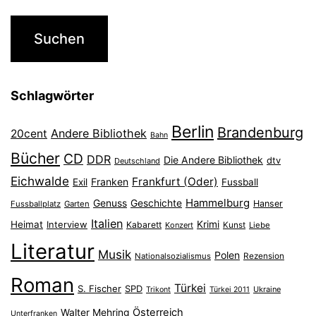
Schlagwörter
Berlin
Brandenburg
Andere Bibliothek
20cent
Bahn
Bücher
CD
DDR
Die Andere Bibliothek
dtv
Deutschland
Eichwalde
Frankfurt (Oder)
Franken
Exil
Fussball
Hammelburg
Genuss
Geschichte
Hanser
Fussballplatz
Garten
Italien
Heimat
Interview
Krimi
Kabarett
Konzert
Kunst
Liebe
Literatur
Musik
Polen
Nationalsozialismus
Rezension
Roman
Türkei
S. Fischer
SPD
Ukraine
Trikont
Türkei 2011
Österreich
Walter Mehring
Unterfranken