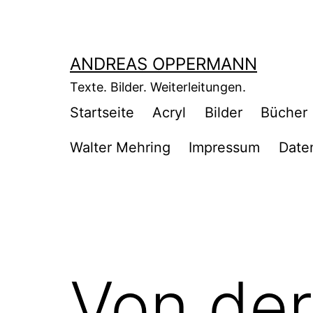
Zum
Inhalt
springen
ANDREAS OPPERMANN
Texte. Bilder. Weiterleitungen.
Startseite
Acryl
Bilder
Bücher
Walter Mehring
Impressum
Date
Von der