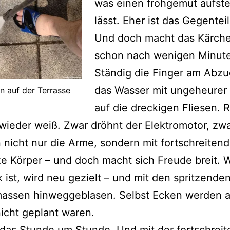
was einen frohgemut aufst
lässt. Eher ist das Gegenteil
Und doch macht das Kärch
schon nach wenigen Minut
Ständig die Finger am Abzug
das Wasser mit ungeheurer
n auf der Terrasse
auf die dreckigen Fliesen.
 wieder weiß. Zwar dröhnt der Elektromotor, zw
n nicht nur die Arme, sondern mit fortschreitend
e Körper – und doch macht sich Freude breit.
k ist, wird neu gezielt – und mit den spritzende
assen hinweggeblasen. Selbst Ecken werden an
nicht geplant waren.
das Stunde um Stunde. Und mit der fortschrei