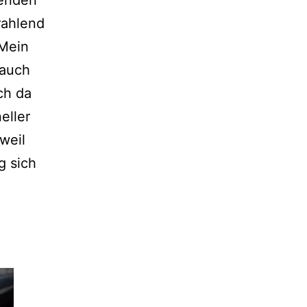
rahlend
 Mein
 auch
ch da
eller
weil
g sich