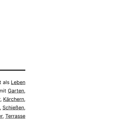
t als
Leben
mit
Garten
,
r
,
Kärchern
,
,
Schießen
,
r
,
Terrasse