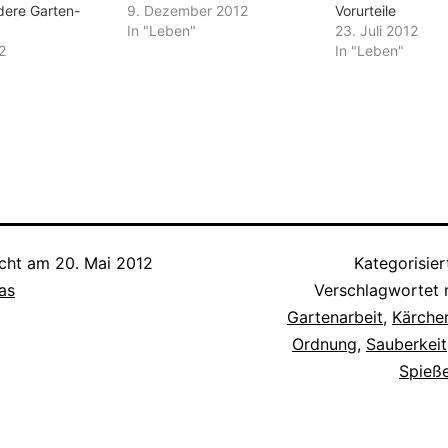
ere Garten-
9. Dezember 2012
Vorurteile
In "Leben"
23. Juli 2012
2
In "Leben"
icht am
20. Mai 2012
Kategorisier
as
Verschlagwortet 
Gartenarbeit
,
Kärche
Ordnung
,
Sauberkeit
Spieße