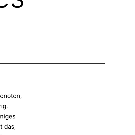
 monoton,
ig.
niges
t das,