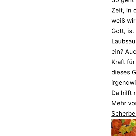
Zeit, in
weiß wir
Gott, is
Laubsaug
ein? Auc
Kraft fü
dieses G
irgendwi
Da hilft
Mehr vo
Scherbe