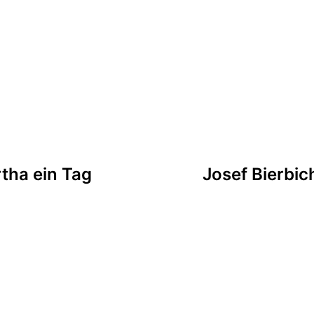
tion
tha ein Tag
Josef Bierbic