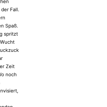
ehen
 der Fall.
ern
en Spaß.
 spritzt
 Wucht
 Ruckzuck
ar
er Zeit
 Wo noch
n
visiert,
tenden