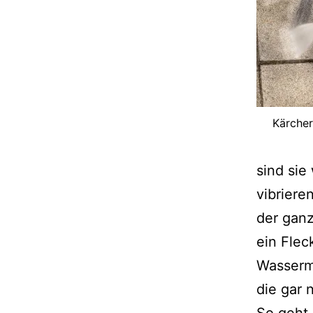
Kärcher
sind sie
vibriere
der ganz
ein Flec
Wasserm
die gar 
So geht 