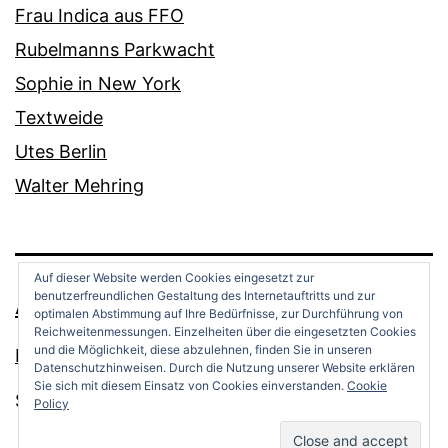
Frau Indica aus FFO
Rubelmanns Parkwacht
Sophie in New York
Textweide
Utes Berlin
Walter Mehring
Auf dieser Website werden Cookies eingesetzt zur
benutzerfreundlichen Gestaltung des Internetauftritts und zur
ANDREAS OPPERMANN
optimalen Abstimmung auf Ihre Bedürfnisse, zur Durchführung von
Reichweitenmessungen. Einzelheiten über die eingesetzten Cookies
und die Möglichkeit, diese abzulehnen, finden Sie in unseren
Datenschutz
Datenschutzhinweisen. Durch die Nutzung unserer Website erklären
Sie sich mit diesem Einsatz von Cookies einverstanden.
Cookie
Stolz präsentiert von
WordPress
.
Policy