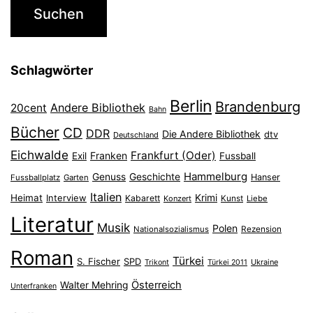
Schlagwörter
Berlin
Brandenburg
Andere Bibliothek
20cent
Bahn
Bücher
CD
DDR
Die Andere Bibliothek
dtv
Deutschland
Eichwalde
Frankfurt (Oder)
Franken
Exil
Fussball
Hammelburg
Genuss
Geschichte
Hanser
Fussballplatz
Garten
Italien
Heimat
Interview
Krimi
Kabarett
Konzert
Kunst
Liebe
Literatur
Musik
Polen
Nationalsozialismus
Rezension
Roman
Türkei
S. Fischer
SPD
Ukraine
Trikont
Türkei 2011
Österreich
Walter Mehring
Unterfranken