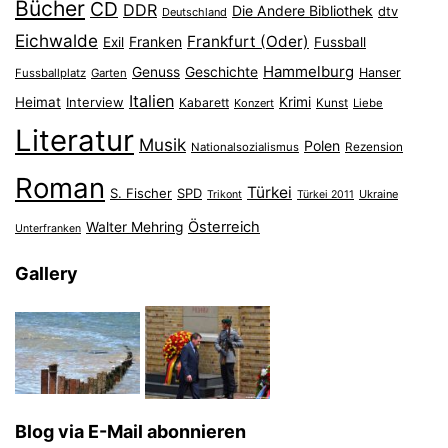
Bücher
CD
DDR
Die Andere Bibliothek
dtv
Deutschland
Eichwalde
Frankfurt (Oder)
Franken
Exil
Fussball
Hammelburg
Genuss
Geschichte
Hanser
Fussballplatz
Garten
Italien
Heimat
Interview
Krimi
Kabarett
Konzert
Kunst
Liebe
Literatur
Musik
Polen
Nationalsozialismus
Rezension
Roman
Türkei
S. Fischer
SPD
Ukraine
Trikont
Türkei 2011
Österreich
Walter Mehring
Unterfranken
Gallery
Blog via E-Mail abonnieren