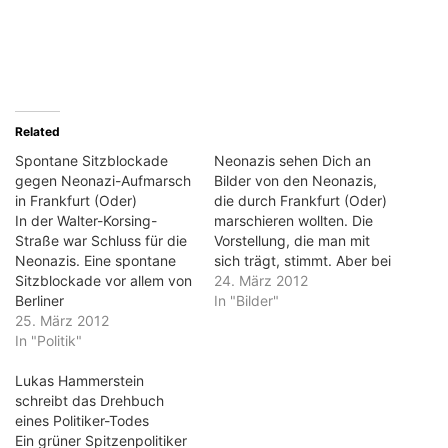
Related
Spontane Sitzblockade
Neonazis sehen Dich an
gegen Neonazi-Aufmarsch
Bilder von den Neonazis,
in Frankfurt (Oder)
die durch Frankfurt (Oder)
In der Walter-Korsing-
marschieren wollten. Die
Straße war Schluss für die
Vorstellung, die man mit
Neonazis. Eine spontane
sich trägt, stimmt. Aber bei
Sitzblockade vor allem von
weitem nicht bei allen. Es
24. März 2012
Berliner
gibt diese Glatzen, die man
In "Bilder"
Gegendemonstranten
25. März 2012
nicht treffen will. Es gibt
stoppte sie. Da im weiteren
In "Politik"
aber auch Gesichter, die
Verlauf noch eine
total sympathisch
Sitzblockade war,
Lukas Hammerstein
ausschauen. Es gibt
verhandelte die Polizei mit
schreibt das Drehbuch
offenbar Nazis, die mit
den Neonazis, um diese
eines Politiker-Todes
ihren Klamotten,…
zur Umkehr zu bewegen.
Ein grüner Spitzenpolitiker