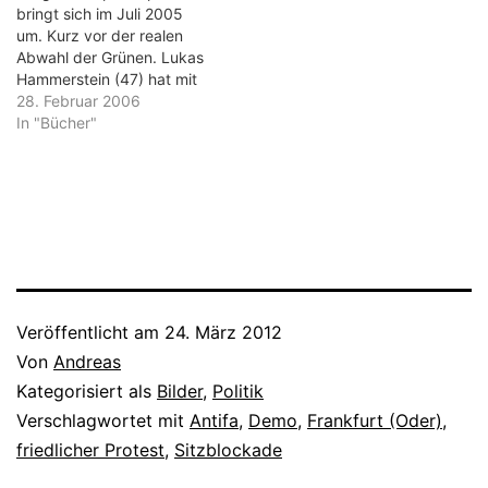
Nach einer sponatenen
bringt sich im Juli 2005
Sitzblockade der Neonazis
um. Kurz vor der realen
machten sie sich doch auf
Abwahl der Grünen. Lukas
den…
Hammerstein (47) hat mit
"Video" genau zum
28. Februar 2006
richtigen Zeitpunkt das
In "Bücher"
Buch über eine Generation
geschrieben, die nach dem
Ende von Rot-Grün nicht
mehr weiß, was eigentlich
ihr Ziel war. Piet Escher ist
Jahrgang…
Veröffentlicht am
24. März 2012
Von
Andreas
Kategorisiert als
Bilder
,
Politik
Verschlagwortet mit
Antifa
,
Demo
,
Frankfurt (Oder)
,
friedlicher Protest
,
Sitzblockade