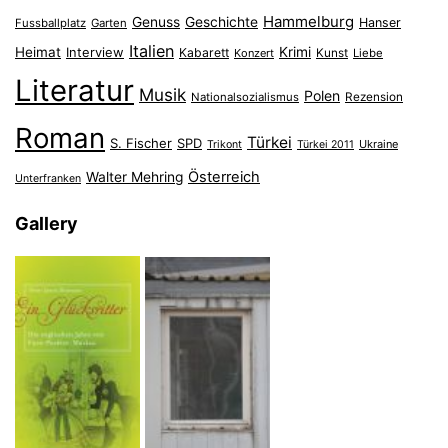
Hammelburg
Genuss
Geschichte
Hanser
Fussballplatz
Garten
Italien
Heimat
Interview
Krimi
Kabarett
Konzert
Kunst
Liebe
Literatur
Musik
Polen
Nationalsozialismus
Rezension
Roman
Türkei
S. Fischer
SPD
Ukraine
Trikont
Türkei 2011
Österreich
Walter Mehring
Unterfranken
Gallery