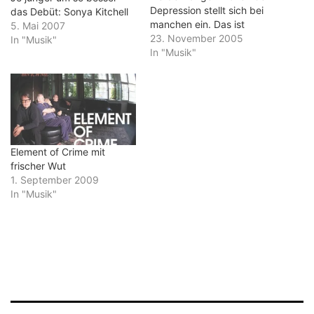
Depression stellt sich bei
das Debüt: Sonya Kitchell
manchen ein. Das ist
5. Mai 2007
genau der richtige Moment
23. November 2005
In "Musik"
für das neue Element of
In "Musik"
Crime-Album. "Mittelpunkt
der Welt" heißt die CD, die
konsequent den
melancholischen Sound
der Band fortführt. Wer
also eine Neuerfindung von
Sven Regeners Combo…
Element of Crime mit
frischer Wut
1. September 2009
In "Musik"