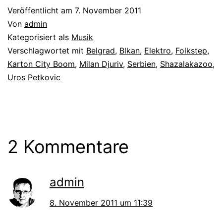
Veröffentlicht am
7. November 2011
Von
admin
Kategorisiert als
Musik
Verschlagwortet mit
Belgrad
,
Blkan
,
Elektro
,
Folkstep
,
Karton City Boom
,
Milan Djuriv
,
Serbien
,
Shazalakazoo
,
Uros Petkovic
2 Kommentare
admin
8. November 2011 um 11:39