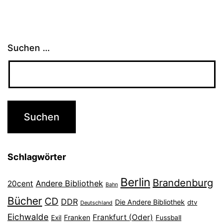
Suchen …
Schlagwörter
Berlin
Brandenburg
Andere Bibliothek
20cent
Bahn
Bücher
CD
DDR
Die Andere Bibliothek
dtv
Deutschland
Eichwalde
Frankfurt (Oder)
Franken
Exil
Fussball