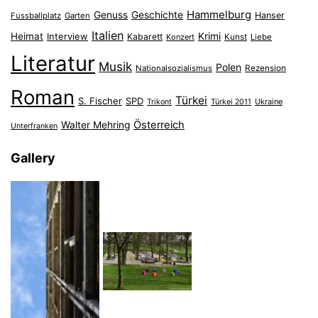
Hammelburg
Genuss
Geschichte
Hanser
Fussballplatz
Garten
Italien
Heimat
Interview
Krimi
Kabarett
Konzert
Kunst
Liebe
Literatur
Musik
Polen
Nationalsozialismus
Rezension
Roman
Türkei
S. Fischer
SPD
Ukraine
Trikont
Türkei 2011
Österreich
Walter Mehring
Unterfranken
Gallery