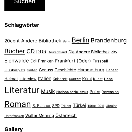
Schlagwörter
Berlin
Brandenburg
Andere Bibliothek
20cent
Bahn
Bücher
CD
DDR
Die Andere Bibliothek
dtv
Deutschland
Eichwalde
Frankfurt (Oder)
Franken
Exil
Fussball
Hammelburg
Genuss
Geschichte
Hanser
Fussballplatz
Garten
Italien
Heimat
Interview
Krimi
Kabarett
Konzert
Kunst
Liebe
Literatur
Musik
Polen
Nationalsozialismus
Rezension
Roman
Türkei
S. Fischer
SPD
Ukraine
Trikont
Türkei 2011
Österreich
Walter Mehring
Unterfranken
Gallery