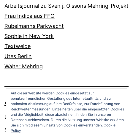
Arbeitsjournal zu Sven j. Olssons Mehring-Projekt
Frau Indica aus FFO
Rubelmanns Parkwacht
Sophie in New York
Textweide
Utes Berlin
Walter Mehring
Auf dieser Website werden Cookies eingesetzt zur
benutzerfreundlichen Gestaltung des Internetauftritts und zur
ANDREAS OPPERMANN
optimalen Abstimmung auf Ihre Bedürfnisse, zur Durchführung von
Reichweitenmessungen. Einzelheiten über die eingesetzten Cookies
und die Möglichkeit, diese abzulehnen, finden Sie in unseren
Datenschutz
Datenschutzhinweisen. Durch die Nutzung unserer Website erklären
Sie sich mit diesem Einsatz von Cookies einverstanden.
Cookie
Stolz präsentiert von
WordPress
.
Policy