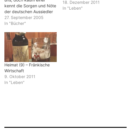
18. Dezember 2011
kennt die Sorgen und Nöte
In "Leben"
der deutschen Aussiedler
aus Russland. Wenn
27. September 2005
überhaupt, wird über
In "Bücher"
Kriminalität jugendlicher
Aussiedlerbanden
berichtet. Doch wie das
Leben vor der
Übersiedlung in die
Bundesrepublik aussah,
interessiert die
Heimat (9) – Fränkische
Öffentlichkeit nicht weiter.
Wirtschaft
Eleonora Hummel ist eine
9. Oktober 2011
von ihnen. 1970…
In "Leben"