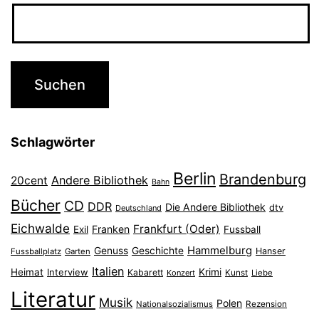
Schlagwörter
Berlin
Brandenburg
Andere Bibliothek
20cent
Bahn
Bücher
CD
DDR
Die Andere Bibliothek
dtv
Deutschland
Eichwalde
Frankfurt (Oder)
Franken
Exil
Fussball
Hammelburg
Genuss
Geschichte
Hanser
Fussballplatz
Garten
Italien
Heimat
Interview
Krimi
Kabarett
Konzert
Kunst
Liebe
Literatur
Musik
Polen
Nationalsozialismus
Rezension