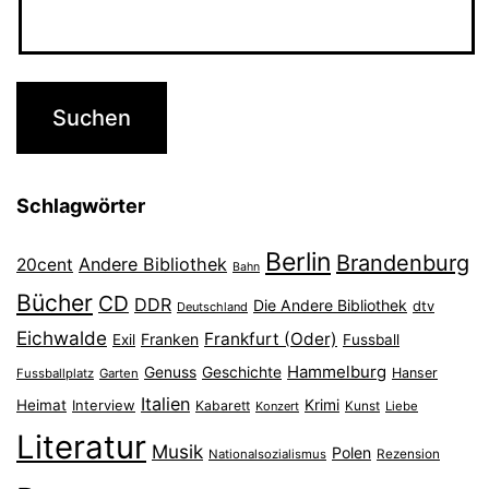
Schlagwörter
Berlin
Brandenburg
Andere Bibliothek
20cent
Bahn
Bücher
CD
DDR
Die Andere Bibliothek
dtv
Deutschland
Eichwalde
Frankfurt (Oder)
Franken
Exil
Fussball
Hammelburg
Genuss
Geschichte
Hanser
Fussballplatz
Garten
Italien
Heimat
Interview
Krimi
Kabarett
Konzert
Kunst
Liebe
Literatur
Musik
Polen
Nationalsozialismus
Rezension