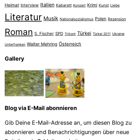
Italien
Heimat
Interview
Krimi
Kabarett
Konzert
Kunst
Liebe
Literatur
Musik
Polen
Nationalsozialismus
Rezension
Roman
Türkei
S. Fischer
SPD
Ukraine
Trikont
Türkei 2011
Österreich
Walter Mehring
Unterfranken
Gallery
Blog via E-Mail abonnieren
Gib Deine E-Mail-Adresse an, um diesen Blog zu
abonnieren und Benachrichtigungen über neue