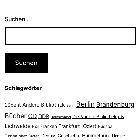
Suchen …
Schlagwörter
Berlin
Brandenburg
Andere Bibliothek
20cent
Bahn
Bücher
CD
DDR
Die Andere Bibliothek
dtv
Deutschland
Eichwalde
Frankfurt (Oder)
Franken
Exil
Fussball
Hammelburg
Genuss
Geschichte
Hanser
Fussballplatz
Garten