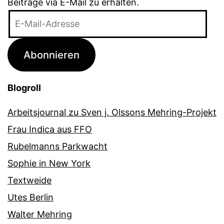
Beiträge via E-Mail zu erhalten.
E-
Mail-
Adresse
Abonnieren
Blogroll
Arbeitsjournal zu Sven j. Olssons Mehring-Projekt
Frau Indica aus FFO
Rubelmanns Parkwacht
Sophie in New York
Textweide
Utes Berlin
Walter Mehring