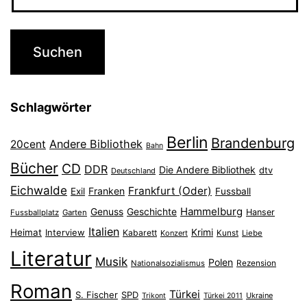
Schlagwörter
Berlin
Brandenburg
Andere Bibliothek
20cent
Bahn
Bücher
CD
DDR
Die Andere Bibliothek
dtv
Deutschland
Eichwalde
Frankfurt (Oder)
Franken
Exil
Fussball
Hammelburg
Genuss
Geschichte
Hanser
Fussballplatz
Garten
Italien
Heimat
Interview
Krimi
Kabarett
Konzert
Kunst
Liebe
Literatur
Musik
Polen
Nationalsozialismus
Rezension
Roman
Türkei
S. Fischer
SPD
Ukraine
Trikont
Türkei 2011