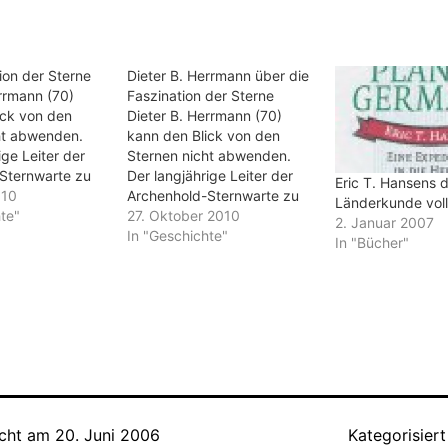
ion der Sterne
Dieter B. Herrmann über die
rrmann (70)
Faszination der Sterne
ick von den
Dieter B. Herrmann (70)
ht abwenden.
kann den Blick von den
ige Leiter der
Sternen nicht abwenden.
Sternwarte zu
Der langjährige Leiter der
Eric T. Hansens 
010
Archenhold-Sternwarte zu
Länderkunde voll
rektor des
te"
Berlin und
27. Oktober 2010
2. Januar 2007
s-
Gründungsdirektor des
In "Geschichte"
In "Bücher"
riums wird von
Berliner Zeiss-
n Monat in der
Großplanetariums wird von
errmanns
nun an jeden Monat in der
ke“ den
Kolumne „Herrmanns
el erläutern –
Himmelsblicke“ den
urnal als auch
Sternenhimmel erläutern –
f der MOZ-
sowohl im Journal als auch
e. Mit…
im Video auf der MOZ-
Internetseite. Mit…
icht am
20. Juni 2006
Kategorisiert