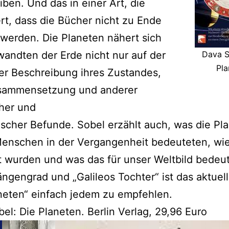
iben. Und das in einer Art, die
rt, dass die Bücher nicht zu Ende
werden. Die Planeten nähert sich
andten der Erde nicht nur auf der
Dava S
Pla
er Beschreibung ihres Zustandes,
usammensetzung und anderer
her und
ischer Befunde. Sobel erzählt auch, was die Pl
Menschen in der Vergangenheit bedeuteten, wie
 wurden und was das für unser Weltbild bedeut
ngengrad und „Galileos Tochter“ ist das aktuel
neten“ einfach jedem zu empfehlen.
el: Die Planeten. Berlin Verlag, 29,96 Euro