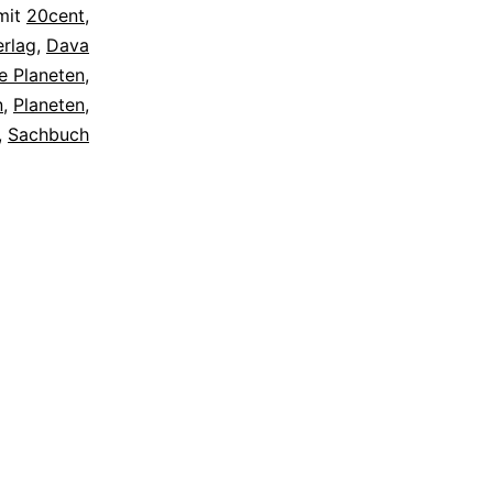
mit
20cent
,
erlag
,
Dava
e Planeten
,
n
,
Planeten
,
,
Sachbuch