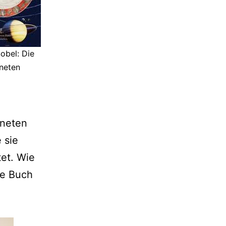
obel: Die
neten
aneten
 sie
et. Wie
le Buch