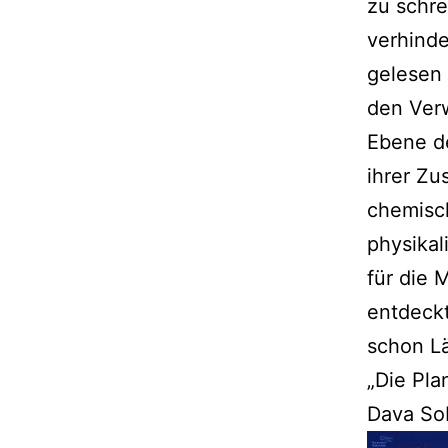
zu schre
verhinde
gelesen 
den Verw
Ebene d
ihrer Z
chemisc
physikal
für die 
entdeckt
schon Lä
„Die Pla
Dava Sob