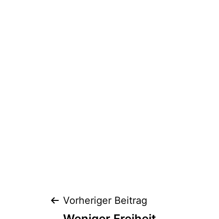
Beitragsnaviga
Vorheriger Beitrag
Weniger Freiheit