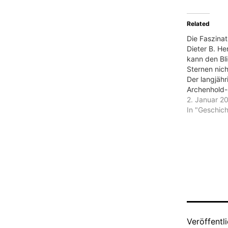
Related
Die Faszinat
Dieter B. He
kann den Bl
Sternen nic
Der langjähr
Archenhold-
Berlin und
2. Januar 2
Gründungsdi
In "Geschich
Berliner Zeis
Großplaneta
nun an jede
Kolumne „H
Himmelsblic
Sternenhimm
sowohl im Jo
im Video au
Internetseit
Veröffentl