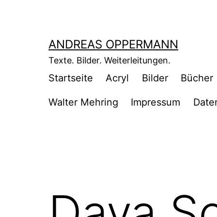
Zum
Inhalt
springen
ANDREAS OPPERMANN
Texte. Bilder. Weiterleitungen.
Startseite
Acryl
Bilder
Bücher
Walter Mehring
Impressum
Date
Dava So