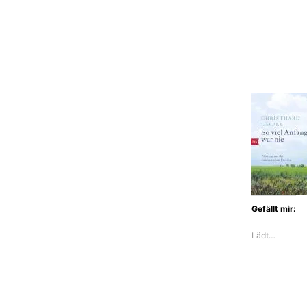
Gefällt mir:
Lädt…