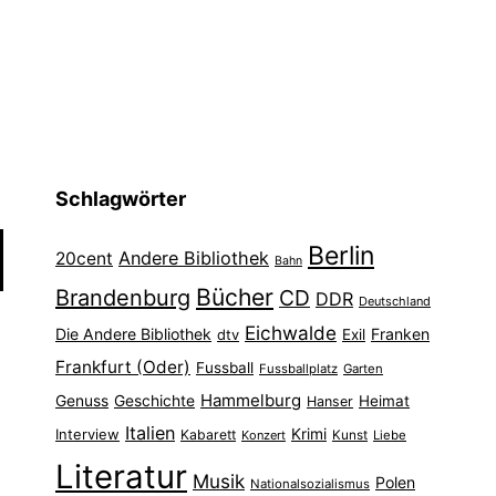
Schlagwörter
Berlin
Andere Bibliothek
20cent
Bahn
Bücher
Brandenburg
CD
DDR
Deutschland
Eichwalde
Die Andere Bibliothek
Franken
dtv
Exil
Frankfurt (Oder)
Fussball
Fussballplatz
Garten
Hammelburg
Genuss
Geschichte
Heimat
Hanser
Italien
Interview
Krimi
Kabarett
Konzert
Kunst
Liebe
Literatur
Musik
Polen
Nationalsozialismus