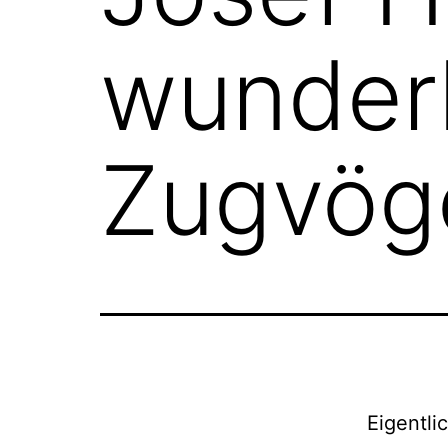
wunder
Zugvög
Eigentli