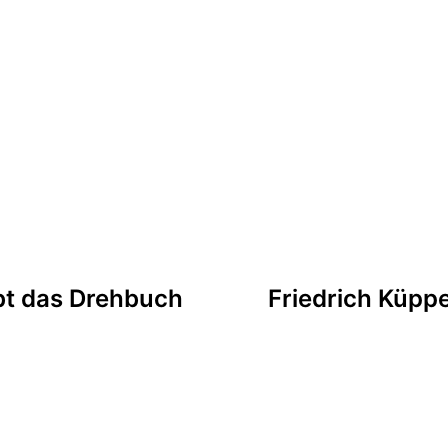
tion
bt das Drehbuch
Friedrich Küppe