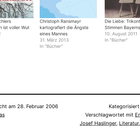
chlers
Christoph Ransmayr
Die Liebe: Trikon
ist voller Wut
kartografiert die Ängste
Stimmen Bayerns
2
eines Mannes
10. August 2011
31. März 2013
In "Bücher"
In "Bücher"
icht am
28. Februar 2006
Kategorisiert
as
Verschlagwortet mit
E
Josef Haslinger
,
Literatur