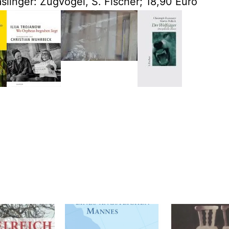
slinger: Zugvögel, S. Fischer; 18,90 Euro