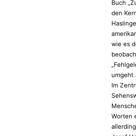
Buch „Z
den Kern
Haslinge
amerikan
wie es 
beobach
„Fehlgel
umgeht
Im Zentr
Sehensw
Mensche
Worten e
allerdin