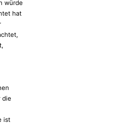
en würde
tet hat
r
chtet,
t,
hen
 die
 ist