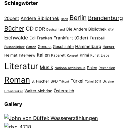
Schlagwörter
Berlin
Brandenburg
Andere Bibliothek
20cent
Bahn
Bücher
CD
DDR
Die Andere Bibliothek
dtv
Deutschland
Eichwalde
Frankfurt (Oder)
Franken
Exil
Fussball
Hammelburg
Genuss
Geschichte
Hanser
Fussballplatz
Garten
Italien
Heimat
Interview
Krimi
Kabarett
Konzert
Kunst
Liebe
Literatur
Musik
Polen
Nationalsozialismus
Rezension
Roman
Türkei
S. Fischer
SPD
Ukraine
Trikont
Türkei 2011
Österreich
Walter Mehring
Unterfranken
Gallery