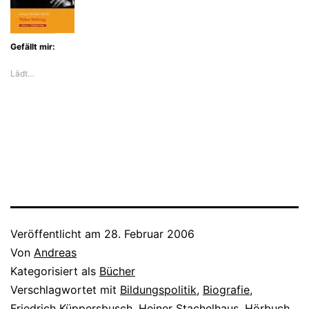
Gefällt mir:
Lädt…
Veröffentlicht am
28. Februar 2006
Von
Andreas
Kategorisiert als
Bücher
Verschlagwortet mit
Bildungspolitik
,
Biografie
,
Friedrich Küppersbusch
,
Heiner Stachelhaus
,
Hörbuch
,