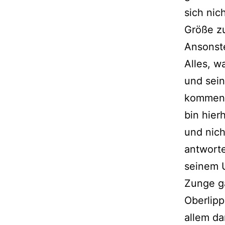
sich nic
Größe z
Ansonste
Alles, w
und sein
kommenti
bin hie
und nich
antworte
seinem 
Zunge ga
Oberlipp
allem da