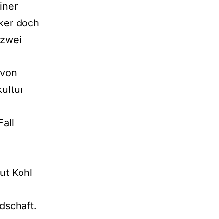
iner
iker doch
 zwei
 von
ultur
Fall
mut Kohl
dschaft.