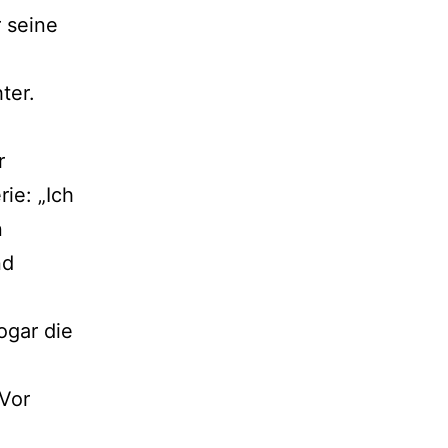
r seine
ter.
r
ie: „Ich
n
nd
ogar die
 Vor