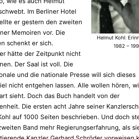
o, wie es auch Helmut
schwebt. Im Berliner Hotel
tellte er gestern den zweiten
ner Memoiren vor. Die
Helmut Kohl: Erin
 schenkt er sich.
1982 – 19
r hätte der Zeitpunkt nicht
nen. Der Saal ist voll. Die
ionale und die nationale Presse will sich dieses
el nicht entgehen lassen. Alle wollen hören, wi
rt sieht. Doch das Buch handelt von der
nheit. Die ersten acht Jahre seiner Kanzlersch
ohl auf 1000 Seiten beschrieben. Und doch ste
weiten Band mehr Regierungserfahrung, als si
tierende Kanzler Gerhard Schröder vorweisen 