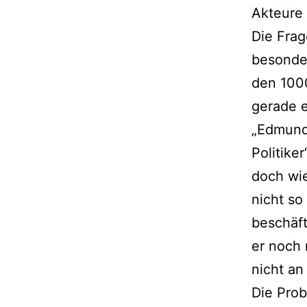
Akteure 
Die Frag
besonde
den 100
gerade e
„Edmund 
Politike
doch wie
nicht so
beschäft
er noch 
nicht an
Die Prob