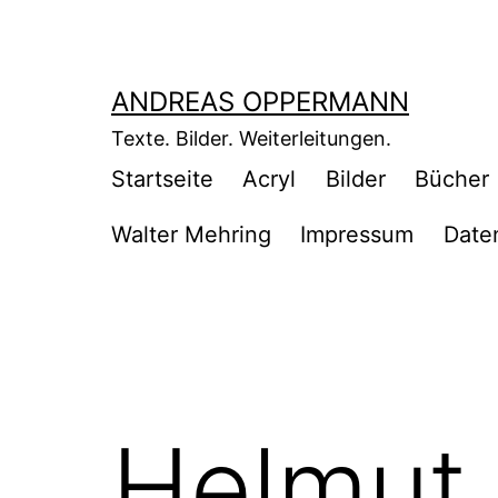
Zum
Inhalt
springen
ANDREAS OPPERMANN
Texte. Bilder. Weiterleitungen.
Startseite
Acryl
Bilder
Bücher
Walter Mehring
Impressum
Date
Helmut 