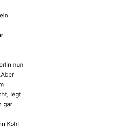
ein
är
erlin nun
„Aber
hm
ht, legt
n gar
nn Kohl