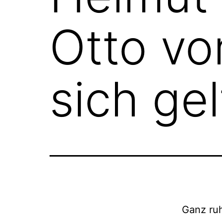
Otto vo
sich ge
Ganz ruh