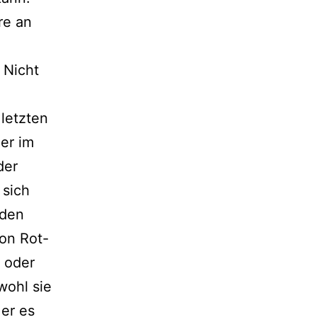
re an
 Nicht
 letzten
er im
der
 sich
nden
on Rot-
 oder
wohl sie
 er es