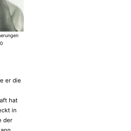
nerungen
90
e er die
aft hat
ckt in
e der
kann.