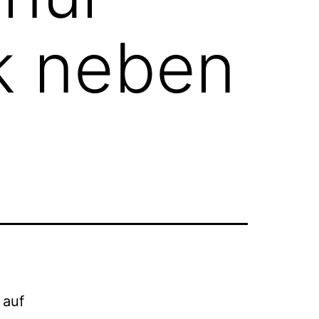
k neben
 auf