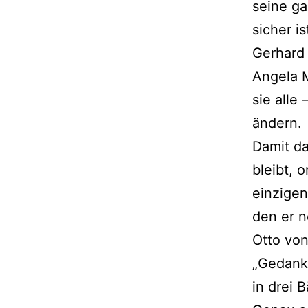
seine g
sicher i
Gerhard 
Angela M
sie alle
ändern.
Damit da
bleibt, o
einzigen
den er n
Otto von
„Gedank
in drei 