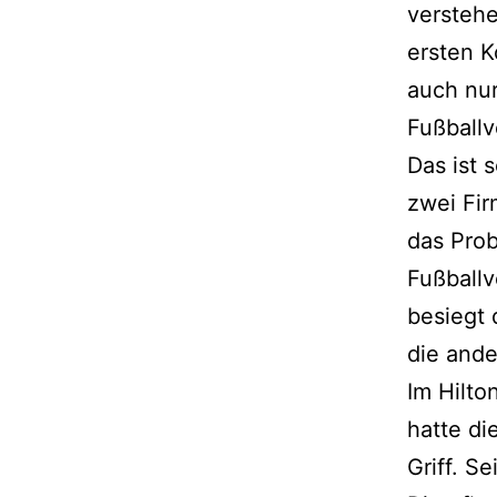
verstehe
ersten K
auch nur
Fußballv
Das ist 
zwei Fir
das Prob
Fußballv
besiegt 
die ande
Im Hilto
hatte di
Griff. S