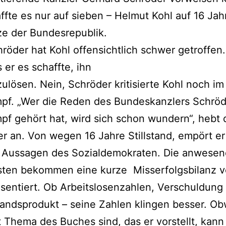
ffte es nur auf sieben – Helmut Kohl auf 16 Jah
ze der Bundesrepublik.
röder hat Kohl offensichtlich schwer getroffen.
s er es schaffte, ihn
ulösen. Nein, Schröder kritisierte Kohl noch im
pf. „Wer die Reden des Bundeskanzlers Schröd
f gehört hat, wird sich schon wundern“, hebt 
er an. Von wegen 16 Jahre Stillstand, empört er
e Aussagen des Sozialdemokraten. Die anwese
isten bekommen eine kurze Misserfolgsbilanz v
sentiert. Ob Arbeitslosenzahlen, Verschuldung
landsprodukt – seine Zahlen klingen besser. Ob
t Thema des Buches sind, das er vorstellt, kann