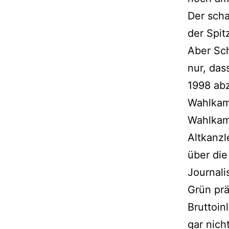
Der scha
der Spit
Aber Sch
nur, das
1998 abz
Wahlkam
Wahlkamp
Altkanzl
über di
Journal
Grün prä
Bruttoin
gar nich