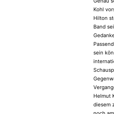
Genau s
Kohl vor
Hilton s
Band sei
Gedanken
Passende
sein kön
internat
Schauspi
Gegenwa
Vergange
Helmut K
diesem z
noch am