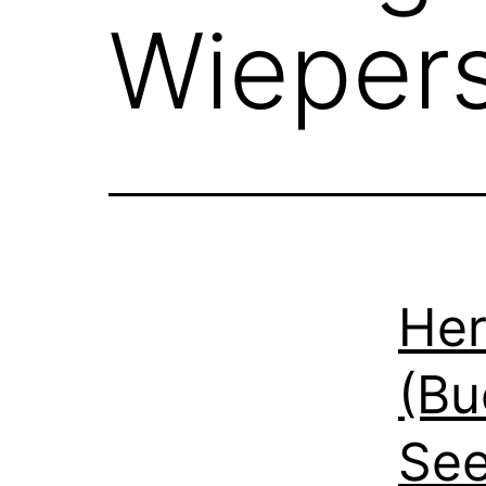
Wiepers
Her
(Bu
Se