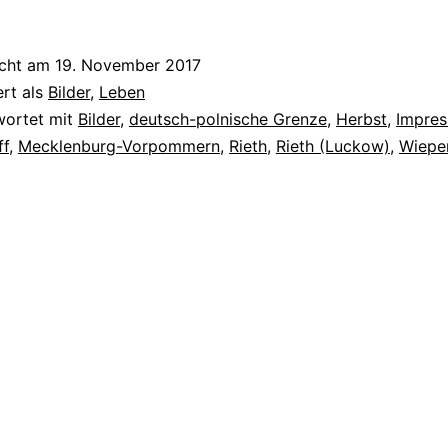
icht am
19. November 2017
ert als
Bilder
,
Leben
wortet mit
Bilder
,
deutsch-polnische Grenze
,
Herbst
,
Impres
ff
,
Mecklenburg-Vorpommern
,
Rieth
,
Rieth (Luckow)
,
Wiepe