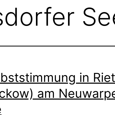
dorfer Se
bststimmung in Rie
ckow) am Neuwarp
e