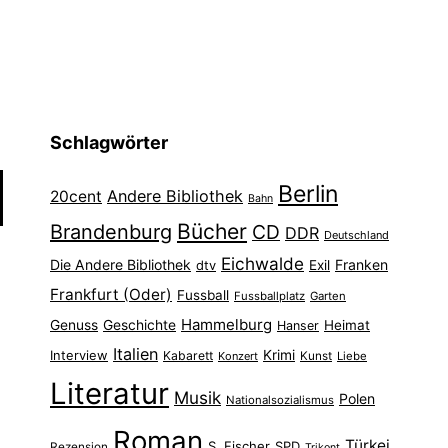
Schlagwörter
Berlin
Andere Bibliothek
20cent
Bahn
Bücher
Brandenburg
CD
DDR
Deutschland
Eichwalde
Die Andere Bibliothek
Franken
dtv
Exil
Frankfurt (Oder)
Fussball
Fussballplatz
Garten
Hammelburg
Genuss
Geschichte
Heimat
Hanser
Italien
Interview
Krimi
Kabarett
Konzert
Kunst
Liebe
Literatur
Musik
Polen
Nationalsozialismus
Roman
Türkei
S. Fischer
SPD
Rezension
Trikont