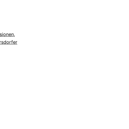
sionen
,
rsdorfer