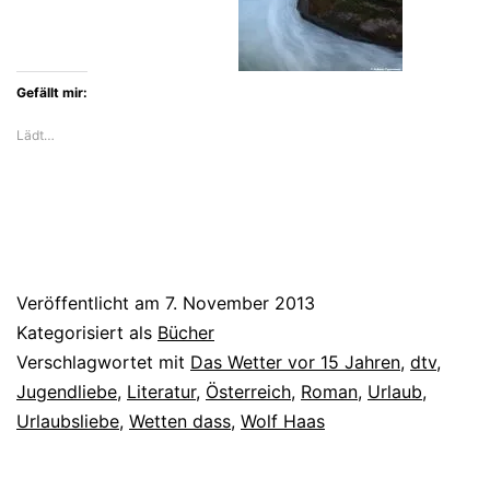
von
vor
Gefällt mir:
15
Jahren
Lädt…
richtig
wichtig
Veröffentlicht am
7. November 2013
Kategorisiert als
Bücher
Verschlagwortet mit
Das Wetter vor 15 Jahren
,
dtv
,
Jugendliebe
,
Literatur
,
Österreich
,
Roman
,
Urlaub
,
Urlaubsliebe
,
Wetten dass
,
Wolf Haas