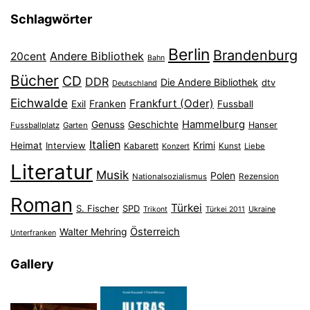
Schlagwörter
Berlin
Brandenburg
Andere Bibliothek
20cent
Bahn
Bücher
CD
DDR
Die Andere Bibliothek
dtv
Deutschland
Eichwalde
Frankfurt (Oder)
Franken
Exil
Fussball
Hammelburg
Genuss
Geschichte
Hanser
Fussballplatz
Garten
Italien
Heimat
Interview
Krimi
Kabarett
Konzert
Kunst
Liebe
Literatur
Musik
Polen
Nationalsozialismus
Rezension
Roman
Türkei
S. Fischer
SPD
Ukraine
Trikont
Türkei 2011
Österreich
Walter Mehring
Unterfranken
Gallery