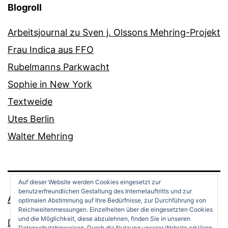
Blogroll
Arbeitsjournal zu Sven j. Olssons Mehring-Projekt
Frau Indica aus FFO
Rubelmanns Parkwacht
Sophie in New York
Textweide
Utes Berlin
Walter Mehring
Auf dieser Website werden Cookies eingesetzt zur
benutzerfreundlichen Gestaltung des Internetauftritts und zur
ANDREAS OPPERMANN
optimalen Abstimmung auf Ihre Bedürfnisse, zur Durchführung von
Reichweitenmessungen. Einzelheiten über die eingesetzten Cookies
und die Möglichkeit, diese abzulehnen, finden Sie in unseren
Datenschutz
Datenschutzhinweisen. Durch die Nutzung unserer Website erklären