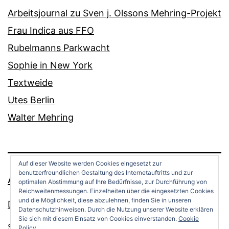
Arbeitsjournal zu Sven j. Olssons Mehring-Projekt
Frau Indica aus FFO
Rubelmanns Parkwacht
Sophie in New York
Textweide
Utes Berlin
Walter Mehring
Auf dieser Website werden Cookies eingesetzt zur
benutzerfreundlichen Gestaltung des Internetauftritts und zur
ANDREAS OPPERMANN
optimalen Abstimmung auf Ihre Bedürfnisse, zur Durchführung von
Reichweitenmessungen. Einzelheiten über die eingesetzten Cookies
und die Möglichkeit, diese abzulehnen, finden Sie in unseren
Datenschutz
Datenschutzhinweisen. Durch die Nutzung unserer Website erklären
Sie sich mit diesem Einsatz von Cookies einverstanden.
Cookie
Stolz präsentiert von
WordPress
.
Policy