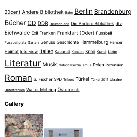
Berlin
Brandenburg
Andere Bibliothek
20cent
Bahn
Bücher
CD
DDR
Die Andere Bibliothek
dtv
Deutschland
Eichwalde
Frankfurt (Oder)
Franken
Exil
Fussball
Hammelburg
Genuss
Geschichte
Hanser
Fussballplatz
Garten
Italien
Heimat
Interview
Krimi
Kabarett
Konzert
Kunst
Liebe
Literatur
Musik
Polen
Nationalsozialismus
Rezension
Roman
Türkei
S. Fischer
SPD
Ukraine
Trikont
Türkei 2011
Österreich
Walter Mehring
Unterfranken
Gallery