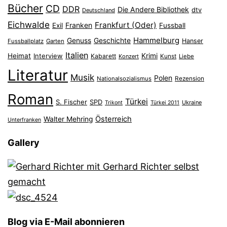
Bücher
CD
DDR
Die Andere Bibliothek
dtv
Deutschland
Eichwalde
Frankfurt (Oder)
Franken
Exil
Fussball
Hammelburg
Genuss
Geschichte
Hanser
Fussballplatz
Garten
Italien
Heimat
Interview
Krimi
Kabarett
Konzert
Kunst
Liebe
Literatur
Musik
Polen
Nationalsozialismus
Rezension
Roman
Türkei
S. Fischer
SPD
Ukraine
Trikont
Türkei 2011
Österreich
Walter Mehring
Unterfranken
Gallery
Blog via E-Mail abonnieren