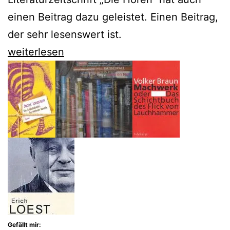
einen Beitrag dazu geleistet. Einen Beitrag,
der sehr lesenswert ist.
Die
weiterlesen
Horen
suchen
den
europäischen
Blick
auf
den
Ausbruch
des
1.
Gefällt mir: