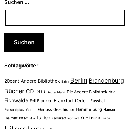
Suchen …
Schlagwörter
Berlin
Brandenburg
Andere Bibliothek
20cent
Bahn
Bücher
CD
DDR
Die Andere Bibliothek
dtv
Deutschland
Eichwalde
Frankfurt (Oder)
Franken
Exil
Fussball
Hammelburg
Genuss
Geschichte
Hanser
Fussballplatz
Garten
Italien
Heimat
Interview
Krimi
Kabarett
Konzert
Kunst
Liebe