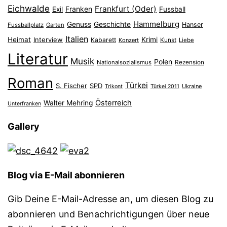
Eichwalde
Frankfurt (Oder)
Franken
Exil
Fussball
Hammelburg
Genuss
Geschichte
Hanser
Fussballplatz
Garten
Italien
Heimat
Interview
Krimi
Kabarett
Konzert
Kunst
Liebe
Literatur
Musik
Polen
Nationalsozialismus
Rezension
Roman
Türkei
S. Fischer
SPD
Ukraine
Trikont
Türkei 2011
Österreich
Walter Mehring
Unterfranken
Gallery
Blog via E-Mail abonnieren
Gib Deine E-Mail-Adresse an, um diesen Blog zu
abonnieren und Benachrichtigungen über neue