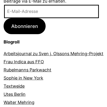
Beiträge via E-Mail zu erhalten.
E-
Mail-
Adresse
Abonnieren
Blogroll
Arbeitsjournal zu Sven j. Olssons Mehring-Projekt
Frau Indica aus FFO
Rubelmanns Parkwacht
Sophie in New York
Textweide
Utes Berlin
Walter Mehring