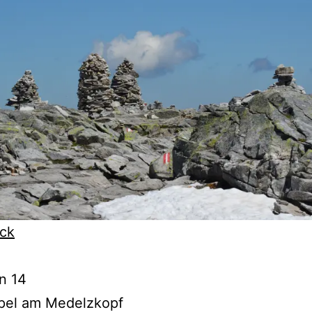
ck
on 14
apel am Medelzkopf