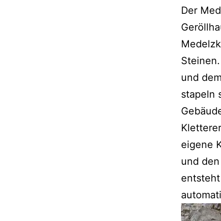
Der Mede
Geröllha
Medelzko
Steinen.
und dem 
stapeln 
Gebäuden
Klettere
eigene 
und den
entsteht
automati