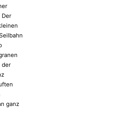
her
. Der
kleinen
 Seilbahn
o
igranen
 der
nz
uften
n
an ganz