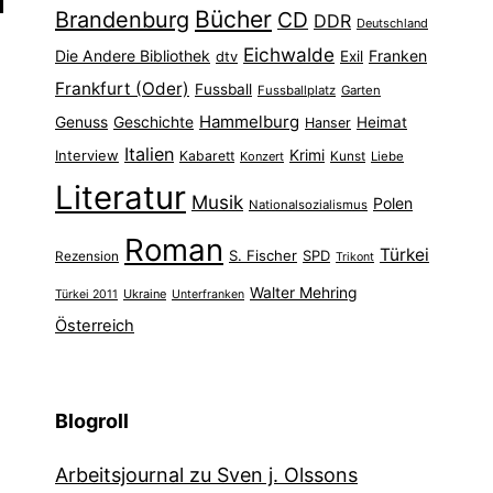
Bücher
Brandenburg
CD
DDR
Deutschland
Eichwalde
Die Andere Bibliothek
Franken
dtv
Exil
Frankfurt (Oder)
Fussball
Fussballplatz
Garten
Hammelburg
Genuss
Geschichte
Heimat
Hanser
Italien
Interview
Krimi
Kabarett
Konzert
Kunst
Liebe
Literatur
Musik
Polen
Nationalsozialismus
Roman
Türkei
S. Fischer
SPD
Rezension
Trikont
Walter Mehring
Ukraine
Türkei 2011
Unterfranken
Österreich
Blogroll
Arbeitsjournal zu Sven j. Olssons