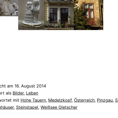
icht am
16. August 2014
ert als
Bilder
,
Leben
wortet mit
Hohe Tauern
,
Medelzkopf
,
Österreich
,
Pinzgau
,
S
nhäuser
,
Steinstapel
,
Weißsee Gletscher