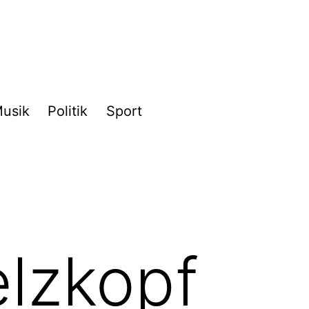
usik
Politik
Sport
lzkopf