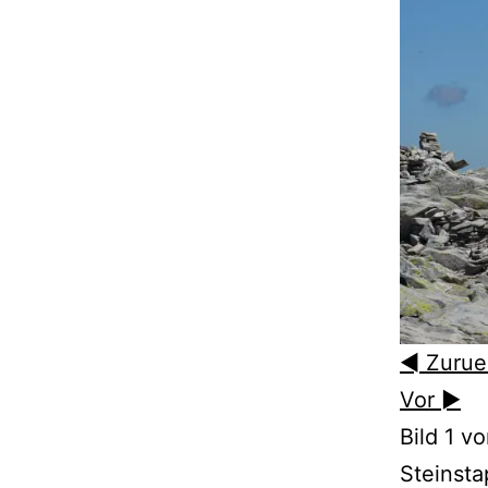
◄ Zurue
Vor ►
Bild 1 v
Steinst