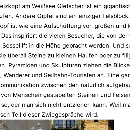
lzkopf am Weißsee Gletscher ist ein gigantisc
ufen. Andere Gipfel sind ein einziger Felsblock
pf ist wie eine Aufschüttung von großen und 
 Das inspiriert die vielen Besucher, die von der
Sessellift in die Höhe gebracht werden. Und s
sie überall Steine zu kleinen Haufen oder zu fil
. Pyramiden und Skulpturen ziehen die Blicke
r, Wanderer und Seilbahn-Touristen an. Eine ga
Kommunikation zwischen den natürlich aufgehä
 von Menschen gestapelten Steinen und Felse
 so, der man sich nicht entziehen kann. Weil m
sch Teil dieser Zwiegespräche wird.