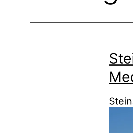
Ste
Med
Stei