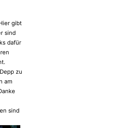
ier gibt
r sind
ks dafür
eren
t.
r Depp zu
on am
 Danke
en sind