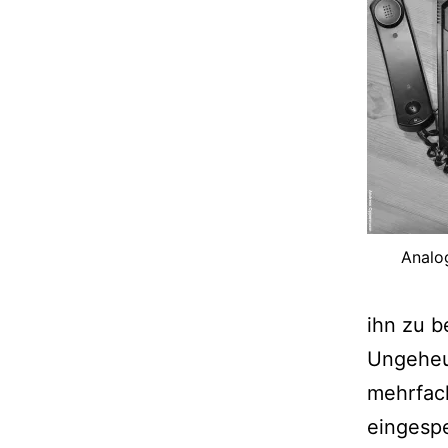
Analo
ihn zu b
Ungeheue
mehrfach
eingespe