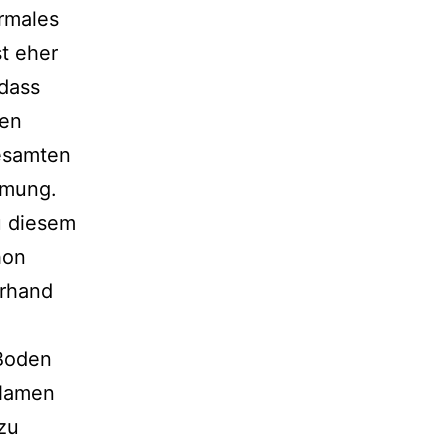
ormales
st eher
 dass
hen
gesamten
mmung.
u diesem
hon
erhand
 Boden
 Namen
zu