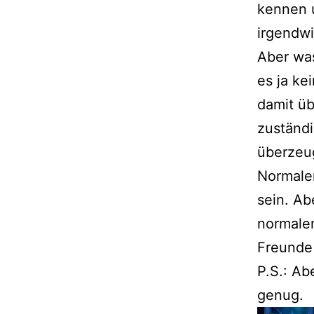
kennen u
irgendwi
Aber was
es ja ke
damit üb
zuständi
überzeug
Normaler
sein. Ab
normalen
Freunde
P.S.: Ab
genug.