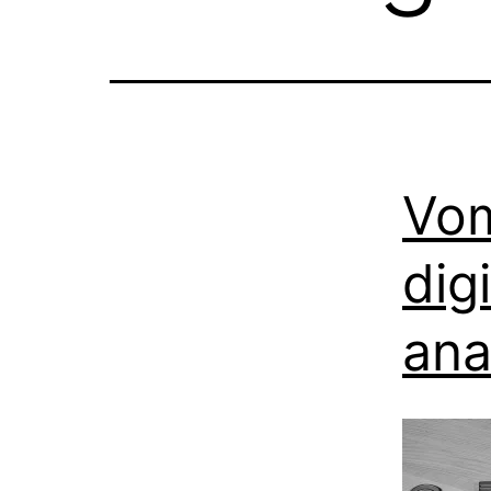
Vom
dig
ana