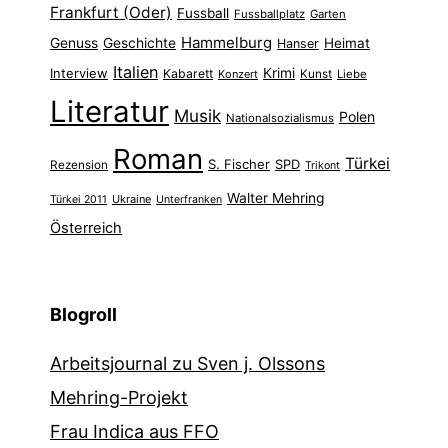
Frankfurt (Oder)
Fussball
Fussballplatz
Garten
Hammelburg
Genuss
Geschichte
Heimat
Hanser
Italien
Interview
Krimi
Kabarett
Konzert
Kunst
Liebe
Literatur
Musik
Polen
Nationalsozialismus
Roman
Türkei
S. Fischer
SPD
Rezension
Trikont
Walter Mehring
Ukraine
Türkei 2011
Unterfranken
Österreich
Blogroll
Arbeitsjournal zu Sven j. Olssons
Mehring-Projekt
Frau Indica aus FFO