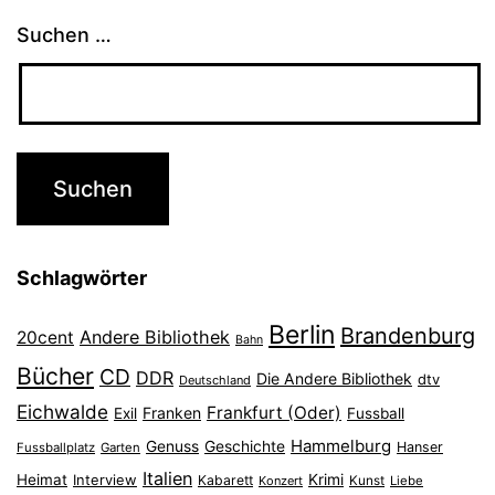
Suchen …
Schlagwörter
Berlin
Brandenburg
Andere Bibliothek
20cent
Bahn
Bücher
CD
DDR
Die Andere Bibliothek
dtv
Deutschland
Eichwalde
Frankfurt (Oder)
Franken
Exil
Fussball
Hammelburg
Genuss
Geschichte
Hanser
Fussballplatz
Garten
Italien
Heimat
Interview
Krimi
Kabarett
Konzert
Kunst
Liebe