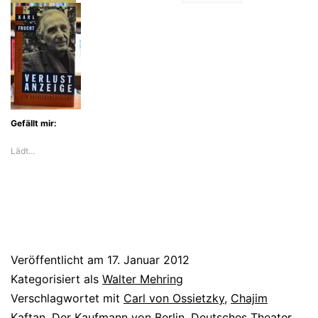
Gefällt mir:
Lädt…
Veröffentlicht am
17. Januar 2012
Kategorisiert als
Walter Mehring
Verschlagwortet mit
Carl von Ossietzky
,
Chajim
Kaftan
,
Der Kaufmann von Berlin
,
Deutsches Theater
,