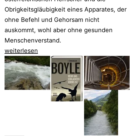
Obrigkeitsgläubigkeit eines Apparates, der
ohne Befehl und Gehorsam nicht
auskommt, wohl aber ohne gesunden
Menschenverstand.
Eine
weiterlesen
Neuübersetzung
bringt
uns
den
guten
Soldaten
Svejk
noch