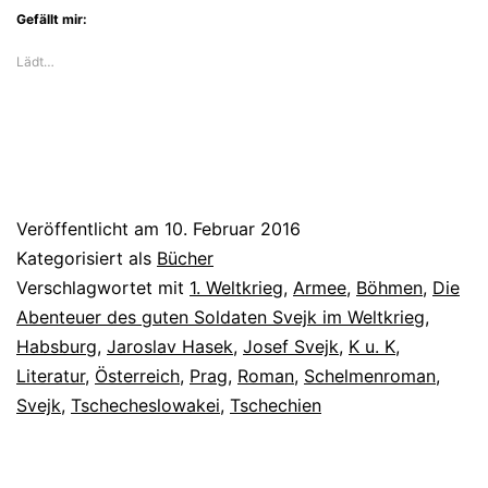
Gefällt mir:
näher
Lädt…
Veröffentlicht am
10. Februar 2016
Kategorisiert als
Bücher
Verschlagwortet mit
1. Weltkrieg
,
Armee
,
Böhmen
,
Die
Abenteuer des guten Soldaten Svejk im Weltkrieg
,
Habsburg
,
Jaroslav Hasek
,
Josef Svejk
,
K u. K
,
Literatur
,
Österreich
,
Prag
,
Roman
,
Schelmenroman
,
Svejk
,
Tschecheslowakei
,
Tschechien