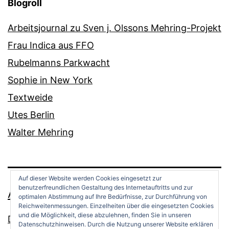
Blogroll
Arbeitsjournal zu Sven j. Olssons Mehring-Projekt
Frau Indica aus FFO
Rubelmanns Parkwacht
Sophie in New York
Textweide
Utes Berlin
Walter Mehring
Auf dieser Website werden Cookies eingesetzt zur
benutzerfreundlichen Gestaltung des Internetauftritts und zur
ANDREAS OPPERMANN
optimalen Abstimmung auf Ihre Bedürfnisse, zur Durchführung von
Reichweitenmessungen. Einzelheiten über die eingesetzten Cookies
und die Möglichkeit, diese abzulehnen, finden Sie in unseren
Datenschutz
Datenschutzhinweisen. Durch die Nutzung unserer Website erklären