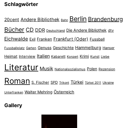
Schlagwörter
Berlin
Brandenburg
Andere Bibliothek
20cent
Bahn
Bücher
CD
DDR
Die Andere Bibliothek
dtv
Deutschland
Eichwalde
Frankfurt (Oder)
Franken
Exil
Fussball
Hammelburg
Genuss
Geschichte
Hanser
Fussballplatz
Garten
Italien
Heimat
Interview
Krimi
Kabarett
Konzert
Kunst
Liebe
Literatur
Musik
Polen
Nationalsozialismus
Rezension
Roman
Türkei
S. Fischer
SPD
Ukraine
Trikont
Türkei 2011
Österreich
Walter Mehring
Unterfranken
Gallery