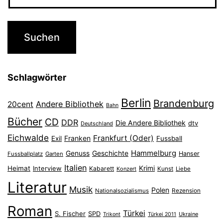
Schlagwörter
Berlin
Brandenburg
Andere Bibliothek
20cent
Bahn
Bücher
CD
DDR
Die Andere Bibliothek
dtv
Deutschland
Eichwalde
Frankfurt (Oder)
Franken
Exil
Fussball
Hammelburg
Genuss
Geschichte
Hanser
Fussballplatz
Garten
Italien
Heimat
Interview
Krimi
Kabarett
Konzert
Kunst
Liebe
Literatur
Musik
Polen
Nationalsozialismus
Rezension
Roman
Türkei
S. Fischer
SPD
Ukraine
Trikont
Türkei 2011