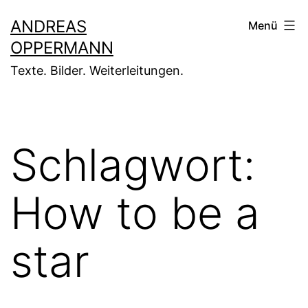
Zum
ANDREAS
Menü
Inhalt
OPPERMANN
springen
Texte. Bilder. Weiterleitungen.
Schlagwort:
How to be a
star