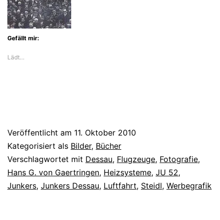
Gefällt mir:
Lädt…
Veröffentlicht am
11. Oktober 2010
Kategorisiert als
Bilder
,
Bücher
Verschlagwortet mit
Dessau
,
Flugzeuge
,
Fotografie
,
Hans G. von Gaertringen
,
Heizsysteme
,
JU 52
,
Junkers
,
Junkers Dessau
,
Luftfahrt
,
Steidl
,
Werbegrafik