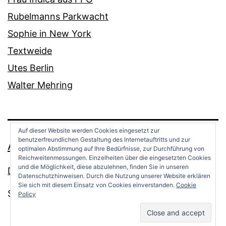
Rubelmanns Parkwacht
Sophie in New York
Textweide
Utes Berlin
Walter Mehring
Auf dieser Website werden Cookies eingesetzt zur
benutzerfreundlichen Gestaltung des Internetauftritts und zur
ANDREAS OPPERMANN
optimalen Abstimmung auf Ihre Bedürfnisse, zur Durchführung von
Reichweitenmessungen. Einzelheiten über die eingesetzten Cookies
und die Möglichkeit, diese abzulehnen, finden Sie in unseren
Datenschutz
Datenschutzhinweisen. Durch die Nutzung unserer Website erklären
Sie sich mit diesem Einsatz von Cookies einverstanden.
Cookie
Stolz präsentiert von
WordPress
.
Policy