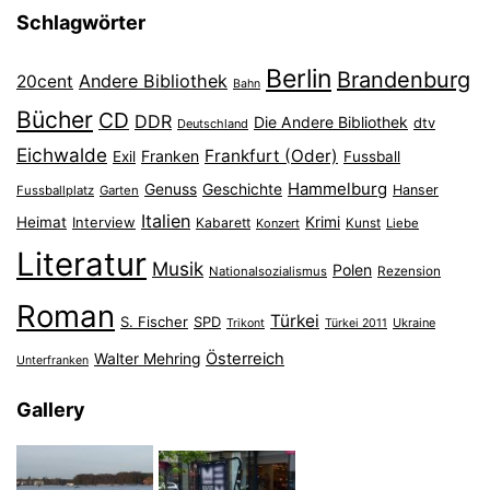
Schlagwörter
Berlin
Brandenburg
Andere Bibliothek
20cent
Bahn
Bücher
CD
DDR
Die Andere Bibliothek
dtv
Deutschland
Eichwalde
Frankfurt (Oder)
Franken
Exil
Fussball
Hammelburg
Genuss
Geschichte
Hanser
Fussballplatz
Garten
Italien
Heimat
Interview
Krimi
Kabarett
Konzert
Kunst
Liebe
Literatur
Musik
Polen
Nationalsozialismus
Rezension
Roman
Türkei
S. Fischer
SPD
Ukraine
Trikont
Türkei 2011
Österreich
Walter Mehring
Unterfranken
Gallery