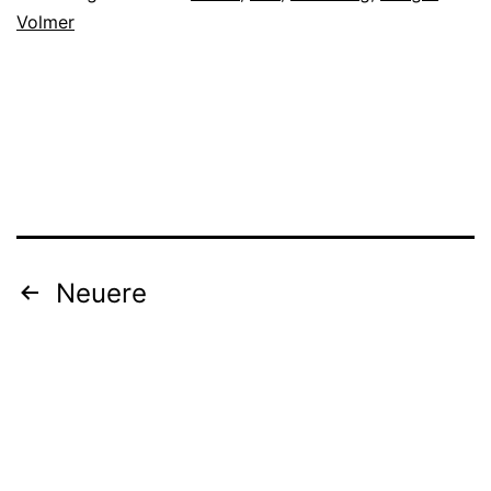
Volmer
Beitragsnavigation
Neuere