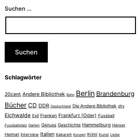
Suchen …
Schlagwörter
Berlin
Brandenburg
Andere Bibliothek
20cent
Bahn
Bücher
CD
DDR
Die Andere Bibliothek
dtv
Deutschland
Eichwalde
Frankfurt (Oder)
Franken
Exil
Fussball
Hammelburg
Genuss
Geschichte
Hanser
Fussballplatz
Garten
Italien
Heimat
Interview
Krimi
Kabarett
Konzert
Kunst
Liebe