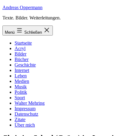
Zum
Andreas Oppermann
Inhalt
Texte. Bilder. Weiterleitungen.
springen
Menü
Schließen
Startseite
Acryl
Bilder
Bücher
Geschichte
Internet
Leben
Medien
Musik
Politik
Sport
Walter Mehring
Impressum
Datenschutz
Zitate
Über mich