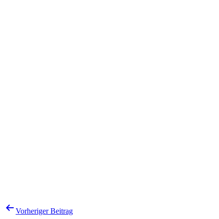
Beitragsnavigation
Vorheriger Beitrag