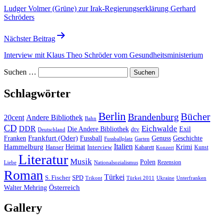
Ludger Volmer (Grüne) zur Irak-Regierungserklärung Gerhard
Schröders
Nächster Beitrag
Interview mit Klaus Theo Schröder vom Gesundheitsministerium
Suchen …
Schlagwörter
Berlin
Bücher
Brandenburg
20cent
Andere Bibliothek
Bahn
CD
Eichwalde
DDR
Die Andere Bibliothek
dtv
Exil
Deutschland
Frankfurt (Oder)
Franken
Fussball
Genuss
Geschichte
Fussballplatz
Garten
Italien
Hammelburg
Heimat
Interview
Krimi
Hanser
Kabarett
Kunst
Konzert
Literatur
Musik
Polen
Rezension
Liebe
Nationalsozialismus
Roman
Türkei
S. Fischer
SPD
Ukraine
Trikont
Türkei 2011
Unterfranken
Österreich
Walter Mehring
Gallery