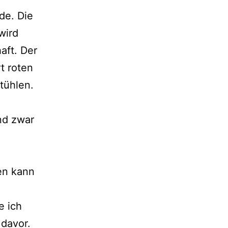
de. Die
wird
aft. Der
rt roten
tühlen.
nd zwar
en kann
e ich
 davor.