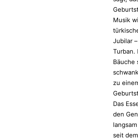
Geburts
Musik wi
türkisch
Jubilar –
Turban. 
Bäuche 
schwanke
zu einem
Geburtst
Das Ess
den Genu
langsam 
seit dem