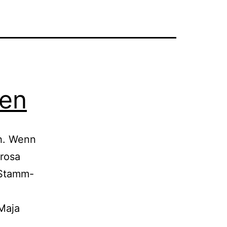
hen
ch. Wenn
 rosa
 Stamm-
Maja