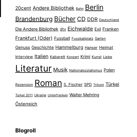
Berlin
Andere Bibliothek
20cent
Bahn
Bücher
Brandenburg
CD
DDR
Deutschland
Eichwalde
Die Andere Bibliothek
Franken
dtv
Exil
Frankfurt (Oder)
Fussball
Fussballplatz
Garten
Hammelburg
Genuss
Geschichte
Heimat
Hanser
Italien
Interview
Krimi
Kabarett
Konzert
Kunst
Liebe
Literatur
Musik
Polen
Nationalsozialismus
Roman
Türkei
S. Fischer
SPD
Rezension
Trikont
Walter Mehring
Ukraine
Türkei 2011
Unterfranken
Österreich
Blogroll