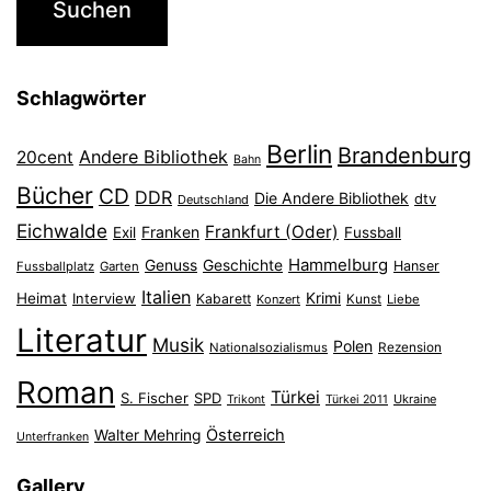
Schlagwörter
Berlin
Brandenburg
Andere Bibliothek
20cent
Bahn
Bücher
CD
DDR
Die Andere Bibliothek
dtv
Deutschland
Eichwalde
Frankfurt (Oder)
Franken
Exil
Fussball
Hammelburg
Genuss
Geschichte
Hanser
Fussballplatz
Garten
Italien
Heimat
Interview
Krimi
Kabarett
Konzert
Kunst
Liebe
Literatur
Musik
Polen
Nationalsozialismus
Rezension
Roman
Türkei
S. Fischer
SPD
Ukraine
Trikont
Türkei 2011
Österreich
Walter Mehring
Unterfranken
Gallery