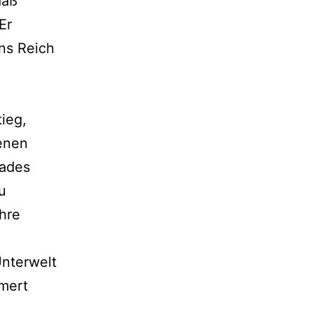
daß
Er
ins Reich
ieg,
denen
Hades
u
hre
Unterwelt
mert