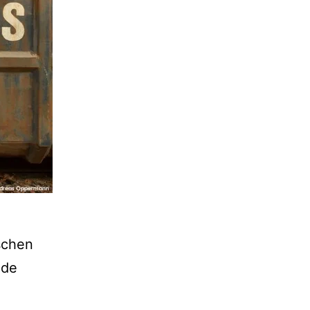
schen
nde