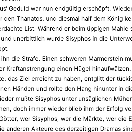
us‘ Geduld war nun endgültig erschöpft. Wied
r den Thanatos, und diesmal half dem König k
erdachte List. Während er beim üppigen Mahle 
 und unerbittlich wurde Sisyphos in die Unterwe
pt.
f ihn die Strafe. Einen schweren Marmorstein m
er Kraftanstrengung einen Hügel hinaufwälzen.
te, das Ziel erreicht zu haben, entglitt der tück
inen Händen und rollte den Hang hinunter in die
ieder mußte Sisyphos unter unsäglichen Mühe
en, doch immer wieder blieb ihm der Erfolg ve
Götter, wer Sisyphos, wer die Märkte, wer die 
die anderen Akteure des derzeitigen Dramas sin