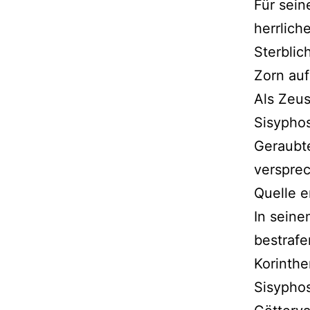
Für sein
herrliche
Sterblic
Zorn auf
Als Zeus
Sisypho
Geraubte
versprec
Quelle e
In sein
bestrafe
Korinthe
Sisypho