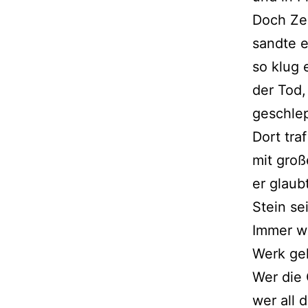
Doch Ze
sandte e
so klug 
der Tod,
geschlep
Dort tra
mit groß
er glaub
Stein se
Immer w
Werk geh
Wer die 
wer all 