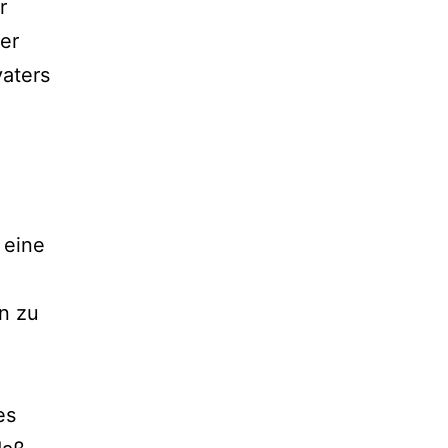
r
der
vaters
 eine
n zu
es