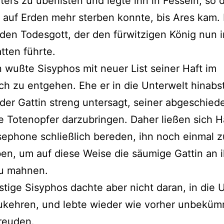
ters zu überlisten und legte ihn in Fesseln, so 
auf Erden mehr sterben konnte, bis Ares kam. 
 den Todesgott, der den fürwitzigen König nun 
tten führte.
 wußte Sisyphos mit neuer List seiner Haft im
ch zu entgehen. Ehe er in die Unterwelt hinabst
 der Gattin streng untersagt, seiner abgeschie
e Totenopfer darzubringen. Daher ließen sich 
ephone schließlich bereden, ihn noch einmal z
en, um auf diese Weise die säumige Gattin an i
zu mahnen.
istige Sisyphos dachte aber nicht daran, in die 
ukehren, und lebte wieder wie vorher unbeküm
reuden.