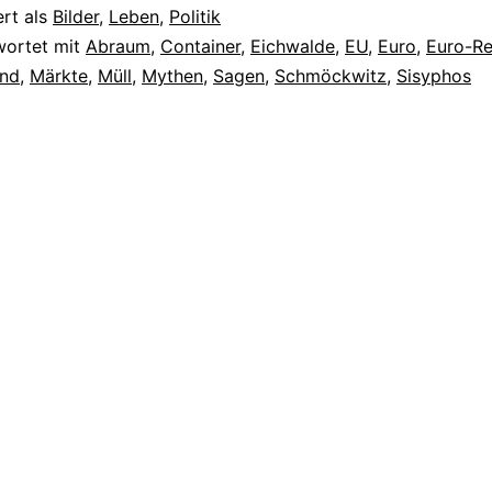
ert als
Bilder
,
Leben
,
Politik
wortet mit
Abraum
,
Container
,
Eichwalde
,
EU
,
Euro
,
Euro-Re
and
,
Märkte
,
Müll
,
Mythen
,
Sagen
,
Schmöckwitz
,
Sisyphos