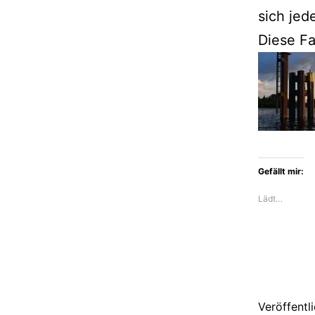
sich jed
Diese F
Gefällt mir:
Lädt…
Veröffentl