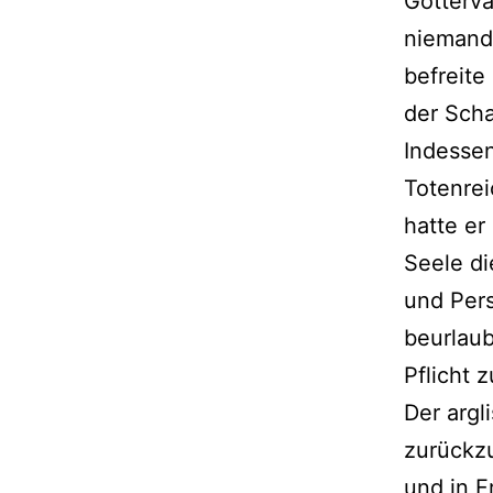
Götterva
niemand 
befreite
der Scha
Indessen
Totenrei
hatte er
Seele di
und Pers
beurlaub
Pflicht 
Der argl
zurückz
und in F