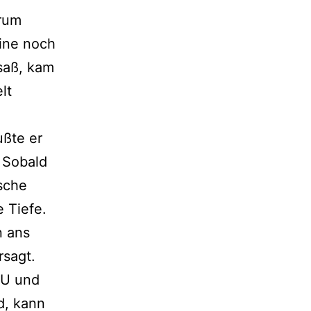
erum
eine noch
saß, kam
lt
ußte er
 Sobald
ische
 Tiefe.
n ans
rsagt.
EU und
d, kann