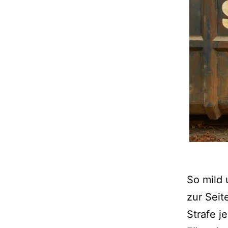
So mild 
zur Seit
Strafe j