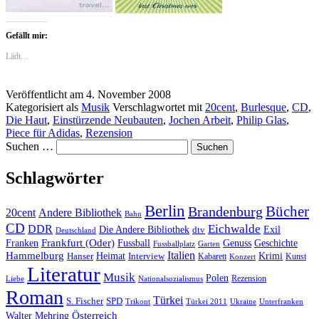
Gefällt mir:
Lädt…
Veröffentlicht am
4. November 2008
Kategorisiert als
Musik
Verschlagwortet mit
20cent
,
Burlesque
,
CD
,
Die Haut
,
Einstürzende Neubauten
,
Jochen Arbeit
,
Philip Glas
,
Piece für Adidas
,
Rezension
Suchen …
Schlagwörter
Berlin
Bücher
Brandenburg
20cent
Andere Bibliothek
Bahn
CD
Eichwalde
DDR
Die Andere Bibliothek
dtv
Exil
Deutschland
Frankfurt (Oder)
Franken
Fussball
Genuss
Geschichte
Fussballplatz
Garten
Italien
Hammelburg
Heimat
Interview
Krimi
Hanser
Kabarett
Kunst
Konzert
Literatur
Musik
Polen
Rezension
Liebe
Nationalsozialismus
Roman
Türkei
S. Fischer
SPD
Ukraine
Trikont
Türkei 2011
Unterfranken
Österreich
Walter Mehring