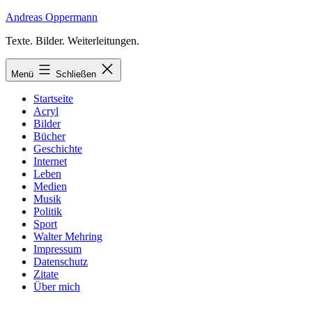
Zum
Andreas Oppermann
Inhalt
Texte. Bilder. Weiterleitungen.
springen
Menü
Schließen
Startseite
Acryl
Bilder
Bücher
Geschichte
Internet
Leben
Medien
Musik
Politik
Sport
Walter Mehring
Impressum
Datenschutz
Zitate
Über mich