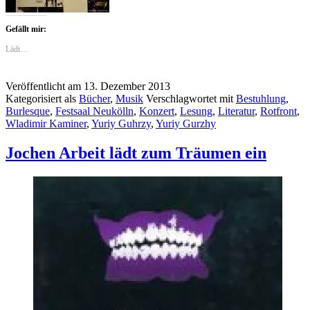
Gefällt mir:
Lädt…
Veröffentlicht am
13. Dezember 2013
Kategorisiert als
Bücher
,
Musik
Verschlagwortet mit
Bestuhlung
,
Burlesque
,
Festsaal Neukölln
,
Konzert
,
Lesung
,
Literatur
,
Rotfront
,
Wladimir Kaminer
,
Yuriy Guhrzy
,
Yuriy Gurzhy
Jochen Arbeit lädt zum Träumen ein