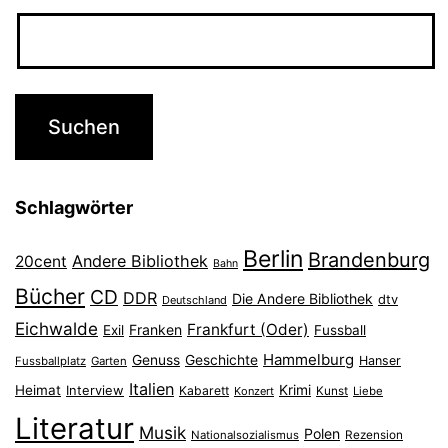
Schlagwörter
Berlin
Brandenburg
Andere Bibliothek
20cent
Bahn
Bücher
CD
DDR
Die Andere Bibliothek
dtv
Deutschland
Eichwalde
Frankfurt (Oder)
Franken
Exil
Fussball
Hammelburg
Genuss
Geschichte
Hanser
Fussballplatz
Garten
Italien
Heimat
Interview
Krimi
Kabarett
Konzert
Kunst
Liebe
Literatur
Musik
Polen
Nationalsozialismus
Rezension