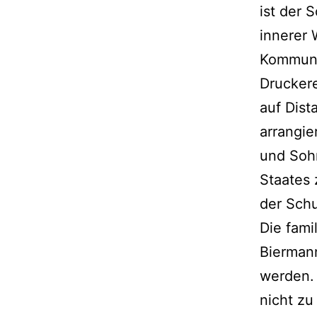
ist der 
innerer
Kommunis
Druckere
auf Dist
arrangie
und Sohn
Staates 
der Schu
Die famil
Bierman
werden. 
nicht zu