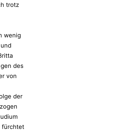
h trotz
in wenig
 und
ritta
ngen des
er von
folge der
ezogen
Studium
 fürchtet