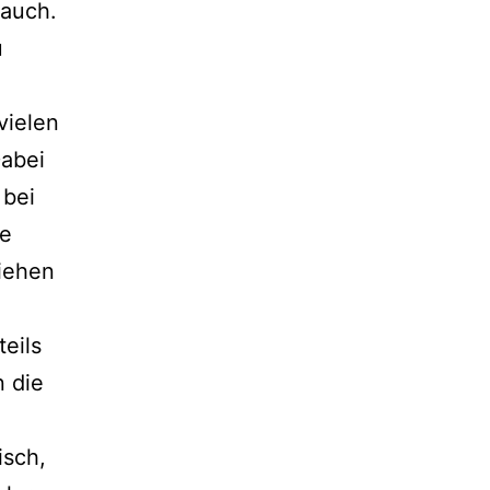
 auch.
u
vielen
Dabei
 bei
ie
iehen
eils
n die
isch,