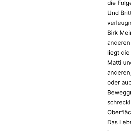
die Folg
Und Brit
verleug
Birk Mei
anderen
liegt di
Matti un
anderen
oder au
Beweggrü
schreckl
Oberflä
Das Lebe