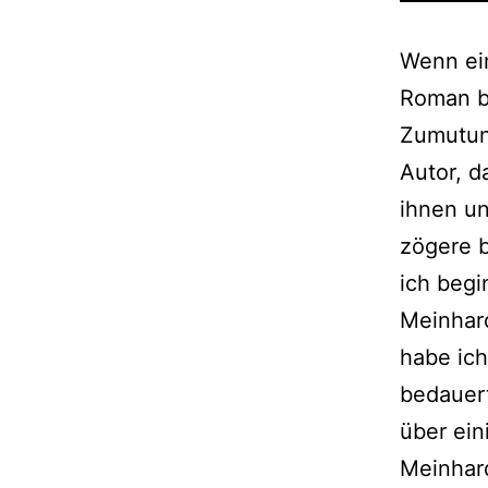
Wenn ein
Roman be
Zumutung
Autor, d
ihnen un
zögere b
ich begi
Meinhar
habe ich
bedauert
über ei
Meinhard