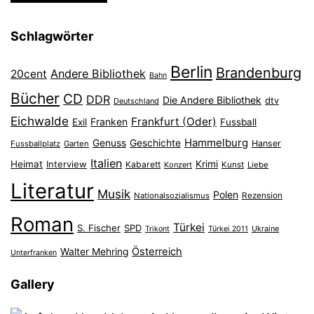
Schlagwörter
Berlin
Brandenburg
Andere Bibliothek
20cent
Bahn
Bücher
CD
DDR
Die Andere Bibliothek
dtv
Deutschland
Eichwalde
Frankfurt (Oder)
Franken
Exil
Fussball
Hammelburg
Genuss
Geschichte
Hanser
Fussballplatz
Garten
Italien
Heimat
Interview
Krimi
Kabarett
Konzert
Kunst
Liebe
Literatur
Musik
Polen
Nationalsozialismus
Rezension
Roman
Türkei
S. Fischer
SPD
Ukraine
Trikont
Türkei 2011
Österreich
Walter Mehring
Unterfranken
Gallery