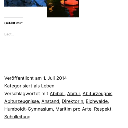
Gefällt mir:
Lädt…
Veröffentlicht am
1. Juli 2014
Kategorisiert als
Leben
Verschlagwortet mit
Abiball
,
Abitur
,
Abiturzeugnis
,
Abiturzeugnisse
,
Anstand
,
Direktorin
,
Eichwalde
,
Humboldt-Gymnasium
,
Maritim pro Arte
,
Respekt
,
Schulleitung