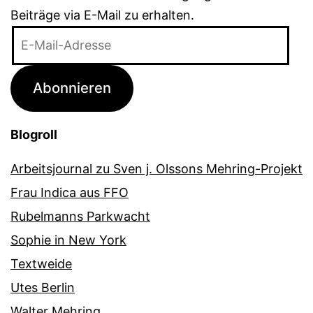
Beiträge via E-Mail zu erhalten.
E-
Mail-
Adresse
Abonnieren
Blogroll
Arbeitsjournal zu Sven j. Olssons Mehring-Projekt
Frau Indica aus FFO
Rubelmanns Parkwacht
Sophie in New York
Textweide
Utes Berlin
Walter Mehring