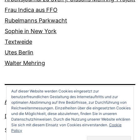
Frau Indica aus FFO
Rubelmanns Parkwacht
Sophie in New York
Textweide
Utes Berlin
Walter Mehring
Auf dieser Website werden Cookies eingesetzt zur
benutzerfreundlichen Gestaltung des Internetauftritts und zur
ANDREAS OPPERMANN
optimalen Abstimmung auf Ihre Bedürfnisse, zur Durchführung von
Reichweitenmessungen. Einzelheiten über die eingesetzten Cookies
und die Möglichkeit, diese abzulehnen, finden Sie in unseren
Datenschutz
Datenschutzhinweisen. Durch die Nutzung unserer Website erklären
Sie sich mit diesem Einsatz von Cookies einverstanden.
Cookie
Stolz präsentiert von
WordPress
.
Policy