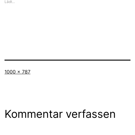
Lädt…
Originalgröße
1000 × 787
Kommentar verfassen