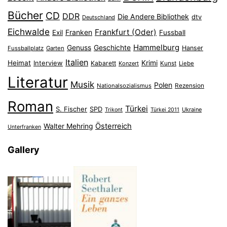
Bücher
CD
DDR
Die Andere Bibliothek
dtv
Deutschland
Eichwalde
Frankfurt (Oder)
Franken
Exil
Fussball
Hammelburg
Genuss
Geschichte
Hanser
Fussballplatz
Garten
Italien
Heimat
Interview
Krimi
Kabarett
Konzert
Kunst
Liebe
Literatur
Musik
Polen
Nationalsozialismus
Rezension
Roman
Türkei
S. Fischer
SPD
Ukraine
Trikont
Türkei 2011
Österreich
Walter Mehring
Unterfranken
Gallery