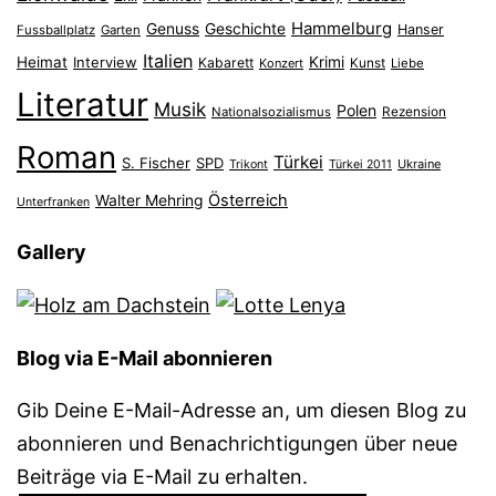
Hammelburg
Genuss
Geschichte
Hanser
Fussballplatz
Garten
Italien
Heimat
Interview
Krimi
Kabarett
Konzert
Kunst
Liebe
Literatur
Musik
Polen
Nationalsozialismus
Rezension
Roman
Türkei
S. Fischer
SPD
Ukraine
Trikont
Türkei 2011
Österreich
Walter Mehring
Unterfranken
Gallery
Blog via E-Mail abonnieren
Gib Deine E-Mail-Adresse an, um diesen Blog zu
abonnieren und Benachrichtigungen über neue
Beiträge via E-Mail zu erhalten.