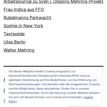
Arbeitsjournal zu Sven j. Olssons Mehring-Projekt
Frau Indica aus FFO
Rubelmanns Parkwacht
Sophie in New York
Textweide
Utes Berlin
Walter Mehring
Auf dieser Website werden Cookies eingesetzt zur
benutzerfreundlichen Gestaltung des Internetauftritts und zur
ANDREAS OPPERMANN
optimalen Abstimmung auf Ihre Bedürfnisse, zur Durchführung von
Reichweitenmessungen. Einzelheiten über die eingesetzten Cookies
und die Möglichkeit, diese abzulehnen, finden Sie in unseren
Datenschutz
Datenschutzhinweisen. Durch die Nutzung unserer Website erklären
Sie sich mit diesem Einsatz von Cookies einverstanden.
Cookie
Stolz präsentiert von
WordPress
.
Policy