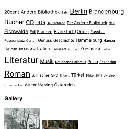
Berlin
Brandenburg
Andere Bibliothek
20cent
Bahn
Bücher
CD
DDR
Die Andere Bibliothek
dtv
Deutschland
Eichwalde
Frankfurt (Oder)
Franken
Exil
Fussball
Hammelburg
Genuss
Geschichte
Hanser
Fussballplatz
Garten
Italien
Heimat
Interview
Krimi
Kabarett
Konzert
Kunst
Liebe
Literatur
Musik
Polen
Nationalsozialismus
Rezension
Roman
Türkei
S. Fischer
SPD
Ukraine
Trikont
Türkei 2011
Österreich
Walter Mehring
Unterfranken
Gallery