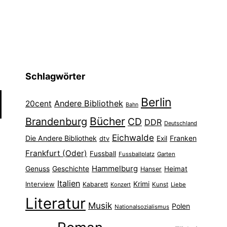
Schlagwörter
Berlin
Andere Bibliothek
20cent
Bahn
Bücher
Brandenburg
CD
DDR
Deutschland
Eichwalde
Die Andere Bibliothek
Franken
dtv
Exil
Frankfurt (Oder)
Fussball
Fussballplatz
Garten
Hammelburg
Genuss
Geschichte
Heimat
Hanser
Italien
Interview
Krimi
Kabarett
Konzert
Kunst
Liebe
Literatur
Musik
Polen
Nationalsozialismus