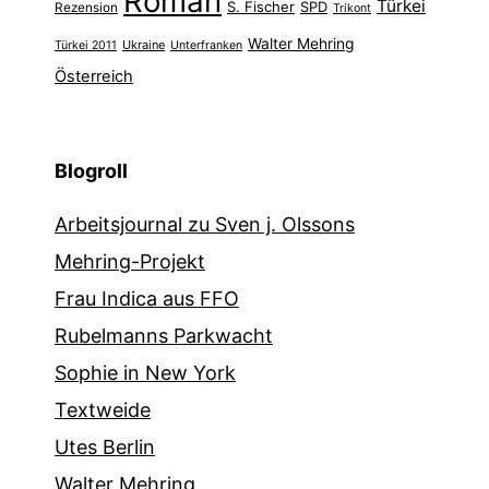
Roman
Türkei
S. Fischer
SPD
Rezension
Trikont
Walter Mehring
Ukraine
Türkei 2011
Unterfranken
Österreich
Blogroll
Arbeitsjournal zu Sven j. Olssons
Mehring-Projekt
Frau Indica aus FFO
Rubelmanns Parkwacht
Sophie in New York
Textweide
Utes Berlin
Walter Mehring