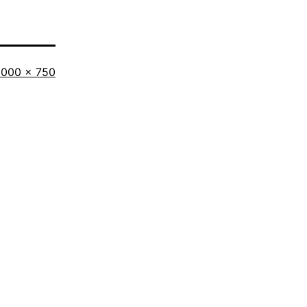
Originalgröße
1000 × 750