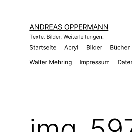
Zum
Inhalt
springen
ANDREAS OPPERMANN
Texte. Bilder. Weiterleitungen.
Startseite
Acryl
Bilder
Bücher
Walter Mehring
Impressum
Date
img_59